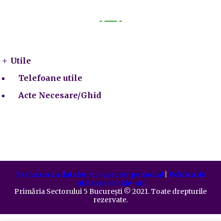
Utile
Utile
Telefoane utile
Acte Necesare/Ghid
Prelucrarea datelor cu caracter personal
|
Politica de
utilizare cookie-uri
Primăria Sectorului 5 București
©️
2021. Toate drepturile
rezervate.