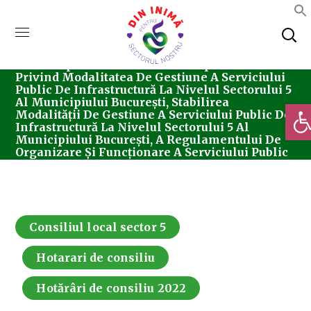
Home
Consiliul Local Sector 5
Hotărârea
Nr. 163/06.10.2022 Privind Modificarea Și
Completarea Anexei Nr. 2 La Hotărârea
Consiliului Local Sector 5 Nr. 27/20.02.2020
Pentru Aprobarea Studiului De Oportunitate
Privind Modalitatea De Gestiune A Serviciului
Public De Infrastructură La Nivelul Sectorului 5
Al Municipiului București, Stabilirea
Deschi
Modalității De Gestiune A Serviciului Public De
Infrastructură La Nivelul Sectorului 5 Al
Municipiului București, A Regulamentului De
Organizare Și Funcționare A Serviciului Public
De Infrastructură, A Caietului De Sarcini Și A
Contractului Cadru De Delegare A Gestiunii
Serviciului Public De Infrastructură La Nivelul
Sectorului 5 Al Municipiului București.
Consiliul local sector 5
Hotarari de consiliu
Hotărâri de consiliu 2022