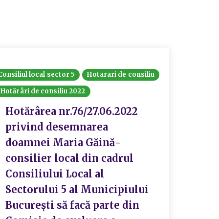
Consiliul local sector 5
Hotarari de consiliu
Consiliul
Hotărâri de consiliu 2022
Hotărâri
Hotărârea nr.76/27.06.2022
Hotă
privind desemnarea
priv
doamnei Maria Găină-
carb
consilier local din cadrul
vehi
Consiliului Local al
afla
Sectorului 5 al Municipiului
D.G.A
București să facă parte din