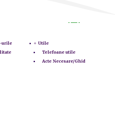
Utile
-urile
Utile
litate
Telefoane utile
Acte Necesare/Ghid