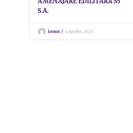
AMENAJARE EDILITARĂ S5
S.A.
Ionut
1 aprilie 2025