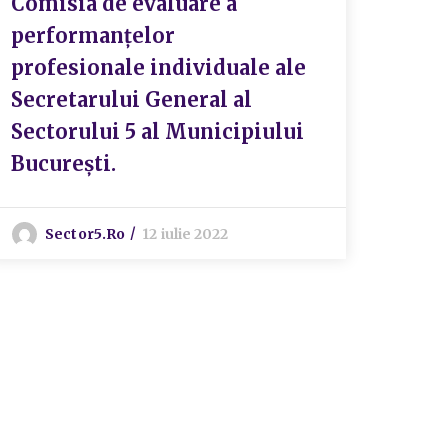
Comisia de evaluare a
S
performanțelor
profesionale individuale ale
Secretarului General al
Sectorului 5 al Municipiului
București.
Sector5.ro
12 iulie 2022