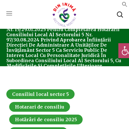
Home
Consiliul Local Sector 5
Hotărârea
Nr. 15/29.01.2025 Pentru Completarea Hotărârii
Consiliului Local Al Sectorului 5 Nr.
97/30.08.2024 Privind Aprobarea Înființării
Deschi
Direcției De Administrare A Unităților De
Învățământ Sector 5 Ca Serviciu Public De
Interes Local Cu Personalitate Juridică În
Subordinea Consiliului Local Al Sectorului 5, Cu
Modificările Și Completările Ulterioare.
Consiliul local sector 5
Hotarari de consiliu
Hotărâri de consiliu 2025