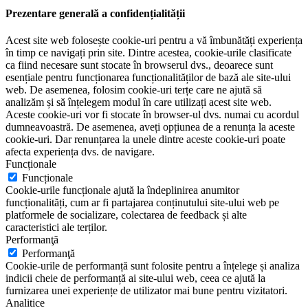
Prezentare generală a confidențialității
Acest site web folosește cookie-uri pentru a vă îmbunătăți experiența
în timp ce navigați prin site. Dintre acestea, cookie-urile clasificate
ca fiind necesare sunt stocate în browserul dvs., deoarece sunt
esențiale pentru funcționarea funcționalităților de bază ale site-ului
web. De asemenea, folosim cookie-uri terțe care ne ajută să
analizăm și să înțelegem modul în care utilizați acest site web.
Aceste cookie-uri vor fi stocate în browser-ul dvs. numai cu acordul
dumneavoastră. De asemenea, aveți opțiunea de a renunța la aceste
cookie-uri. Dar renunțarea la unele dintre aceste cookie-uri poate
afecta experiența dvs. de navigare.
Funcționale
Funcționale
Cookie-urile funcționale ajută la îndeplinirea anumitor
funcționalități, cum ar fi partajarea conținutului site-ului web pe
platformele de socializare, colectarea de feedback și alte
caracteristici ale terților.
Performanţă
Performanţă
Cookie-urile de performanță sunt folosite pentru a înțelege și analiza
indicii cheie de performanță ai site-ului web, ceea ce ajută la
furnizarea unei experiențe de utilizator mai bune pentru vizitatori.
Analitice