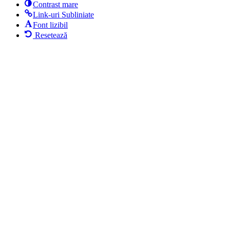
Contrast mare
Link-uri Subliniate
Font lizibil
Resetează