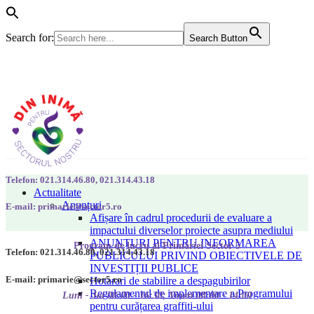
Search for:
Search Button
Telefon: 021.314.46.80, 021.314.43.18
Actualitate
Anunțuri
E-mail: primarie@sector5.ro
Afișare în cadrul procedurii de evaluare a
impactului diverselor proiecte asupra mediului
ANUNȚURI PENTRU INFORMAREA
Program de lucru al Primăriei Sector 5
Telefon: 021.314.46.80, 021.314.43.18
PUBLICULUI PRIVIND OBIECTIVELE DE
INVESTIȚII PUBLICE
E-mail: primarie@sector5.ro
Hotarari de stabilire a despagubirilor
Regulamentul de implementare a Programului
Luni - Joi 08:00 - 16:30; Vineri 08:00 - 14:00
pentru curățarea graffiti-ului