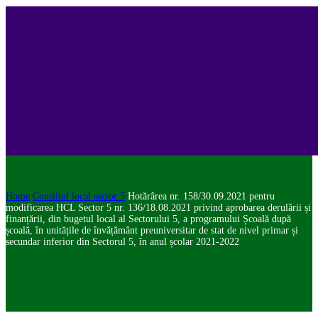
Home
Consiliul local sector 5
Hotărârea nr. 158/30.09.2021 pentru
modificarea HCL Sector 5 nr. 136/18.08.2021 privind aprobarea derulării și
finanțării, din bugetul local al Sectorului 5, a programului Școală după
școală, în unitățile de învățământ preuniversitar de stat de nivel primar și
secundar inferior din Sectorul 5, în anul școlar 2021-2022