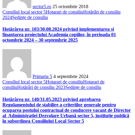
sector5.ro
25 octombrie 2018
Consiliul local sector 5
Hotarari de consiliu
Hotărâri de consiliu
2024
Ședințe de consiliu
Hotărârea nr. 103/30.08.2024 privind implementarea și
finanțarea proiectului Academia copiilor, în perioada 01
octombrie 2024 – 30 septembrie 2025
Primaria 5
4 septembrie 2024
Consiliul local sector 5
Hotarari de consiliu
Hotarari de
consiliu
Hotărâri de consiliu 2023
Ședințe de consiliu
Hotărârea nr. 140/31.05.2023 privind aprobarea
Regulamentului de stabilire a criteriilor generale pentru
ocuparea postului contractual de conducere vacant de Director
al Administrației Dezvolare Urbană sector 5, instituție publică
în subordinea Consiliului Local Sector 5