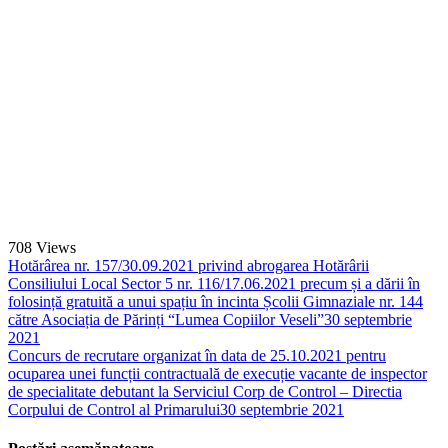
708
Views
Hotărârea nr. 157/30.09.2021 privind abrogarea Hotărârii
Consiliului Local Sector 5 nr. 116/17.06.2021 precum și a dării în
folosință gratuită a unui spațiu în incinta Școlii Gimnaziale nr. 144
către Asociația de Părinți “Lumea Copiilor Veseli”
30 septembrie
2021
Concurs de recrutare organizat în data de 25.10.2021 pentru
ocuparea unei funcții contractuală de execuție vacante de inspector
de specialitate debutant la Serviciul Corp de Control – Directia
Corpului de Control al Primarului
30 septembrie 2021