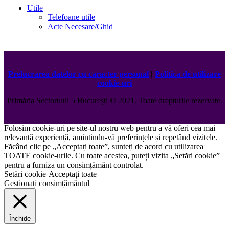
Utile
Telefoane utile
Acte Necesare/Ghid
Prelucrarea datelor cu caracter personal
|
Politica de utilizare
cookie-uri
Primăria Sectorului 5 București
©️
2021. Toate drepturile rezervate.
Folosim cookie-uri pe site-ul nostru web pentru a vă oferi cea mai
relevantă experiență, amintindu-vă preferințele și repetând vizitele.
Făcând clic pe „Acceptați toate”, sunteți de acord cu utilizarea
TOATE cookie-urile. Cu toate acestea, puteți vizita „Setări cookie”
pentru a furniza un consimțământ controlat.
Setări cookie
Acceptați toate
Gestionați consimțământul
Închide