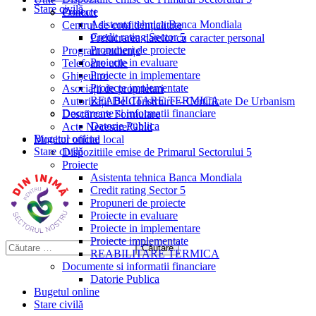
Stare civilă
Proiecte
Contact
Asistenta tehnica Banca Mondiala
Centrul de confidențialitate
Credit rating Sector 5
Prelucrarea datelor cu caracter personal
Propuneri de proiecte
Program audiențe
Proiecte in evaluare
Telefoane utile
Proiecte in implementare
Ghișeul.ro
Proiecte implementate
Asociații de proprietari
REABILITARE TERMICA
Autorizații De Construire – Certificate De Urbanism
Documente si informatii financiare
Descărcare Formulare
Datorie Publica
Acte Necesare/Ghid
Bugetul online
Monitor oficial local
Stare civilă
Dispozitiile emise de Primarul Sectorului 5
Proiecte
Asistenta tehnica Banca Mondiala
Credit rating Sector 5
Propuneri de proiecte
Proiecte in evaluare
Proiecte in implementare
Proiecte implementate
REABILITARE TERMICA
Documente si informatii financiare
Datorie Publica
Bugetul online
Stare civilă