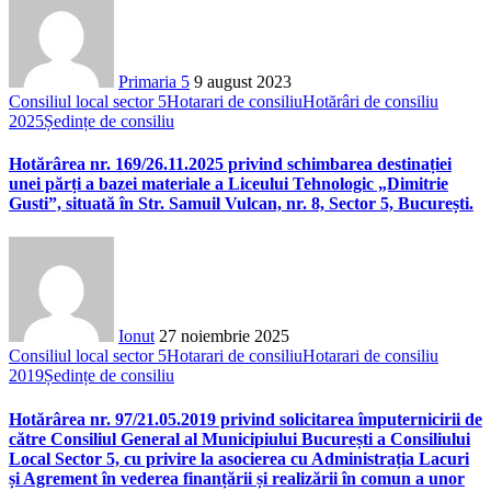
Primaria 5
9 august 2023
Consiliul local sector 5
Hotarari de consiliu
Hotărâri de consiliu
2025
Ședințe de consiliu
Hotărârea nr. 169/26.11.2025 privind schimbarea destinației
unei părți a bazei materiale a Liceului Tehnologic „Dimitrie
Gusti”, situată în Str. Samuil Vulcan, nr. 8, Sector 5, București.
Ionut
27 noiembrie 2025
Consiliul local sector 5
Hotarari de consiliu
Hotarari de consiliu
2019
Ședințe de consiliu
Hotărârea nr. 97/21.05.2019 privind solicitarea împuternicirii de
către Consiliul General al Municipiului București a Consiliului
Local Sector 5, cu privire la asocierea cu Administrația Lacuri
și Agrement în vederea finanțării și realizării în comun a unor