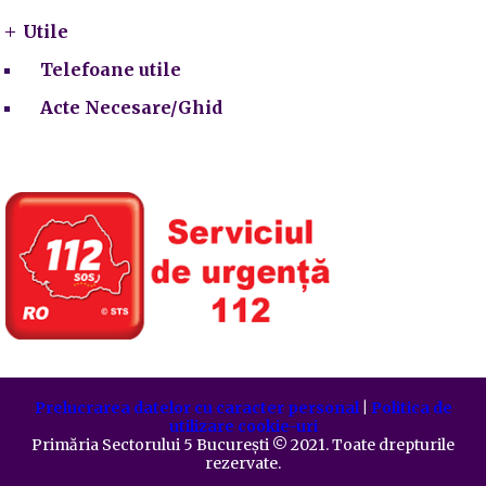
Utile
Telefoane utile
Acte Necesare/Ghid
Prelucrarea datelor cu caracter personal
|
Politica de
utilizare cookie-uri
Primăria Sectorului 5 București
©️
2021. Toate drepturile
rezervate.