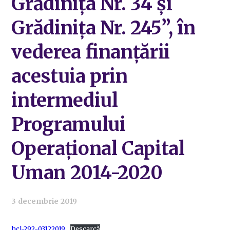
Grădinița Nr. 34 și
Grădinița Nr. 245”, în
vederea finanțării
acestuia prin
intermediul
Programului
Operațional Capital
Uman 2014-2020
3 decembrie 2019
hcl-292-03122019
Descarcă