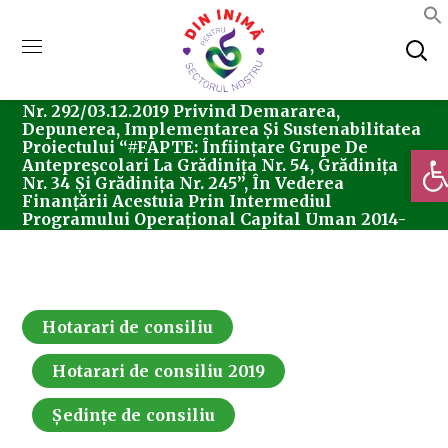
Home
Consiliul Local Sector 5
Ședințe De
Consiliu
Hotarari De Consiliu
Hotărârea
Nr. 292/03.12.2019 Privind Demararea,
Depunerea, Implementarea Și Sustenabilitatea
Proiectului “#FAPTE: Înființare Grupe De
Deschi
Antepreșcolari La Grădinița Nr. 54, Grădinița
Nr. 34 Și Grădinița Nr. 245”, În Vederea
Finanțării Acestuia Prin Intermediul
Programului Operațional Capital Uman 2014-
2020
Hotarari de consiliu
Hotarari de consiliu 2019
Ședințe de consiliu