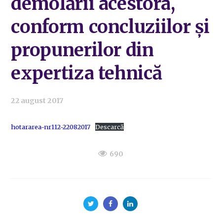
demolării acestora,
conform concluziilor și
propunerilor din
expertiza tehnică
22 august 2017
hotararea-nr112-22082017
Descarcă
690