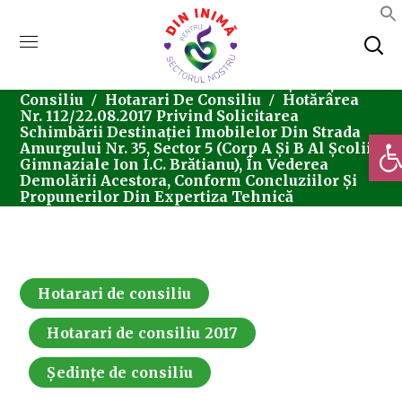
Home
Consiliul Local Sector 5
Ședințe De
Consiliu
Hotarari De Consiliu
Hotărârea
Nr. 112/22.08.2017 Privind Solicitarea
Schimbării Destinației Imobilelor Din Strada
Deschi
Amurgului Nr. 35, Sector 5 (Corp A Și B Al Școlii
Gimnaziale Ion I.C. Brătianu), În Vederea
Demolării Acestora, Conform Concluziilor Și
Propunerilor Din Expertiza Tehnică
Hotarari de consiliu
Hotarari de consiliu 2017
Ședințe de consiliu