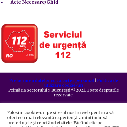
Acte Necesare/Ghid
Prelucrarea datelor cu caracter personal
|
Politica de
utilizare cookie-uri
Primăria Sectorului 5 București
©️
2021. Toate drepturile
rezervate.
Folosim cookie-uri pe site-ul nostru web pentru a vă
oferi cea mai relevantă experiență, amintindu-vă
preferințele și repetând vizitele. Făcând clic pe