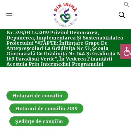
Home
Consiliul Local Sector 5
Ședințe De
Consiliu
Hotarari De Consiliu
Hotărârea
Nr. 293/03.12.2019 Privind Demararea,
Depunerea, Implementarea Și Sustenabilitatea
Proiectului “#FAPTE: Înființare Grupe De
Deschi
Antepreșcolari La Grădinița Nr. 53, Școala
Gimnazială Cu Grădiniță Nr. 144 Și Grădinița Nr.
169 Paradisul Verde”, În Vederea Finanțării
Acestuia Prin Intermediul Programului
Operațional Capital Uman 2014-2020
Hotarari de consiliu
Hotarari de consiliu 2019
Ședințe de consiliu