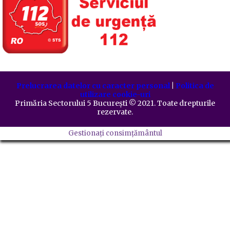
Prelucrarea datelor cu caracter personal
|
Politica de
utilizare cookie-uri
Primăria Sectorului 5 București
©️
2021. Toate drepturile
rezervate.
Gestionați consimțământul