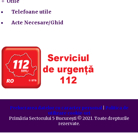
Utile
Telefoane utile
Acte Necesare/Ghid
Prelucrarea datelor cu caracter personal
|
Politica de
utilizare cookie-uri
Primăria Sectorului 5 București
©️
2021. Toate drepturile
rezervate.