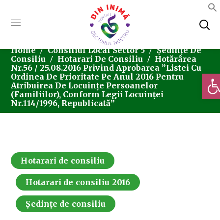
Home
Consiliul Local Sector 5
Ședințe De
Consiliu
Hotarari De Consiliu
Hotărârea
Nr.56 / 25.08.2016 Privind Aprobarea ”Listei Cu
Deschi
Ordinea De Prioritate Pe Anul 2016 Pentru
Atribuirea De Locuințe Persoanelor
(familiilor), Conform Legii Locuinței
Nr.114/1996, Republicată”
Hotarari de consiliu
Hotarari de consiliu 2016
Ședințe de consiliu