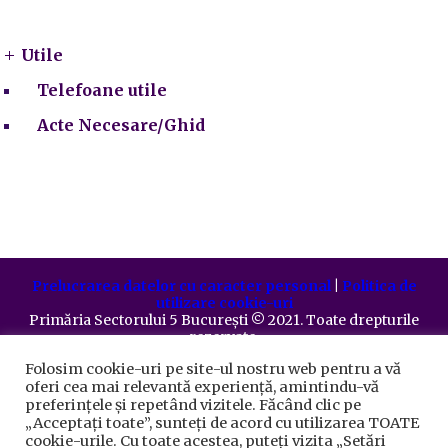
Utile
Utile
Telefoane utile
Acte Necesare/Ghid
Prelucrarea datelor cu caracter personal
|
Politica de
utilizare cookie-uri
Primăria Sectorului 5 București
©️
2021. Toate drepturile
rezervate.
Folosim cookie-uri pe site-ul nostru web pentru a vă
oferi cea mai relevantă experiență, amintindu-vă
preferințele și repetând vizitele. Făcând clic pe
„Acceptați toate”, sunteți de acord cu utilizarea TOATE
cookie-urile. Cu toate acestea, puteți vizita „Setări