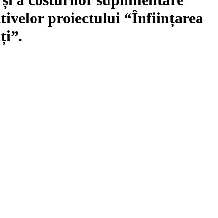
tivelor proiectului “Înființarea
ți”.