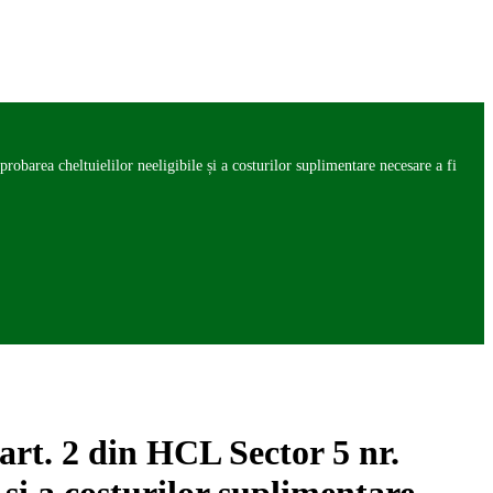
barea cheltuielilor neeligibile și a costurilor suplimentare necesare a fi
art. 2 din HCL Sector 5 nr.
 și a costurilor suplimentare