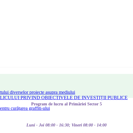
tului diverselor proiecte asupra mediului
CULUI PRIVIND OBIECTIVELE DE INVESTIȚII PUBLICE
Program de lucru al Primăriei Sector 5
tru curățarea graffiti-ului
Luni - Joi 08:00 - 16:30; Vineri 08:00 - 14:00