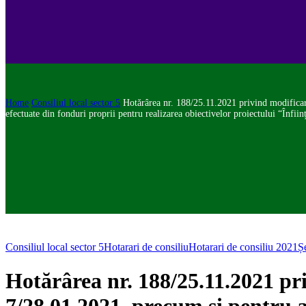
Home
Consiliul local sector 5
Hotărârea nr. 188/25.11.2021 privind modificare
efectuate din fonduri proprii pentru realizarea obiectivelor proiectului “Înfii
Consiliul local sector 5
Hotarari de consiliu
Hotarari de consiliu 2021
Ș
Hotărârea nr. 188/25.11.2021 pri
7/28.01.2021, precum și pentru ap