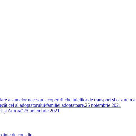
 a sumelor necesare acoperirii cheltuielilor de transport și cazare reali
ecât cel al adoptatorului/familiei adoptatoare.
25 noiembrie 2021
el și Aurora"
25 noiembrie 2021
edințe de consiliu