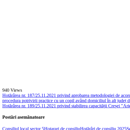
940
Views
Hotărârea nr. 187/25.11.2021 privind aprobarea metodologiei de acordare
procedura potrivirii practice cu un copil având domiciliul în alt județ d
Hotărârea nr. 189/25.11.2021 privind stabilirea capacității Creșei "Ari
Postări asemănatoare
Consiliul local sector 5
Hotarari de consiliu
Hotărâri de consiliu 2025
Ș