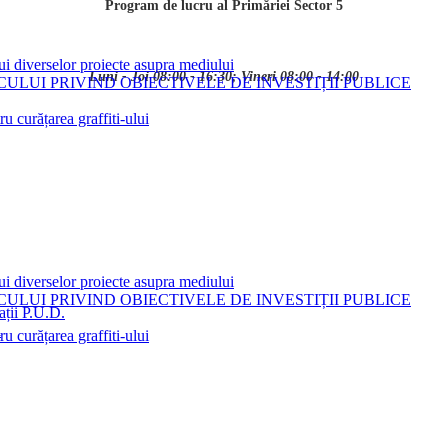
Program de lucru al Primăriei Sector 5
ui diverselor proiecte asupra mediului
Luni - Joi 08:00 - 16:30; Vineri 08:00 - 14:00
LUI PRIVIND OBIECTIVELE DE INVESTIȚII PUBLICE
 curățarea graffiti-ului
ui diverselor proiecte asupra mediului
LUI PRIVIND OBIECTIVELE DE INVESTIȚII PUBLICE
ații P.U.D.
i
 curățarea graffiti-ului