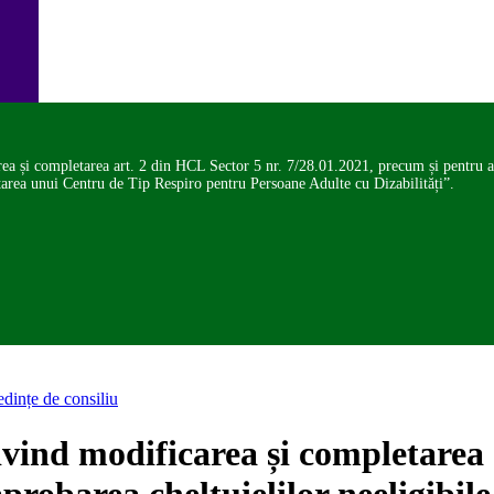
a și completarea art. 2 din HCL Sector 5 nr. 7/28.01.2021, precum și pentru apro
nțarea unui Centru de Tip Respiro pentru Persoane Adulte cu Dizabilități”.
edințe de consiliu
vind modificarea și completarea 
robarea cheltuielilor neeligibile