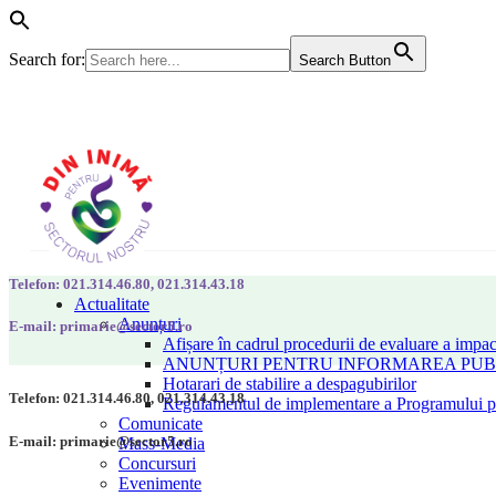
Search for:
Search Button
Telefon: 021.314.46.80, 021.314.43.18
Actualitate
Anunțuri
E-mail: primarie@sector5.ro
Afișare în cadrul procedurii de evaluare a impac
ANUNȚURI PENTRU INFORMAREA PUBLI
Hotarari de stabilire a despagubirilor
Telefon: 021.314.46.80, 021.314.43.18
Regulamentul de implementare a Programului pen
Comunicate
E-mail: primarie@sector5.ro
Mass-Media
Concursuri
Evenimente