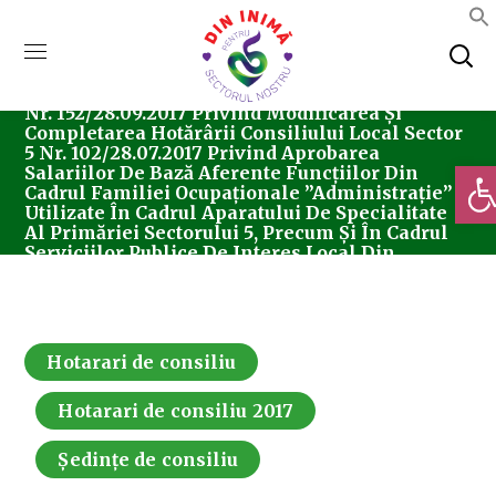
Home
Consiliul Local Sector 5
Ședințe De
Consiliu
Hotarari De Consiliu
Hotărârea
Nr. 152/28.09.2017 Privind Modificarea Și
Completarea Hotărârii Consiliului Local Sector
5 Nr. 102/28.07.2017 Privind Aprobarea
Deschi
Salariilor De Bază Aferente Funcțiilor Din
Cadrul Familiei Ocupaționale ”Administrație”
Utilizate În Cadrul Aparatului De Specialitate
Al Primăriei Sectorului 5, Precum Și În Cadrul
Serviciilor Publice De Interes Local Din
Subordinea Consiliului Local Sector 5
Hotarari de consiliu
Hotarari de consiliu 2017
Ședințe de consiliu