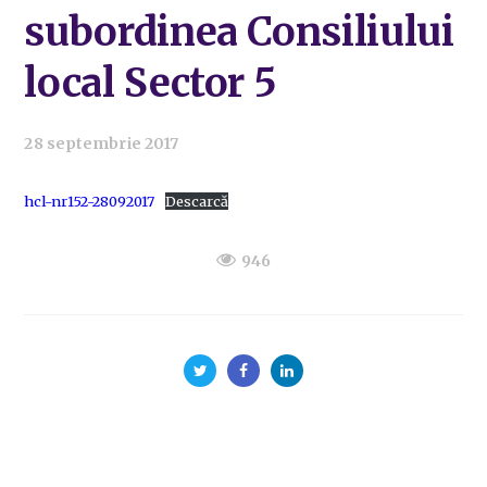
subordinea Consiliului
local Sector 5
28 septembrie 2017
hcl-nr152-28092017
Descarcă
946