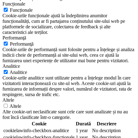
Funcționale
Funcționale
Cookie-urile funcționale ajută la îndeplinirea anumitor
funcționalități, cum ar fi partajarea conținutului site-ului web pe
platformele de socializare, colectarea de feedback și alte
caracteristici ale terților.
Performanţă
Performanţă
Cookie-urile de performanță sunt folosite pentru a înțelege și analiza
indicii cheie de performanță ai site-ului web, ceea ce ajută la
furnizarea unei experiențe de utilizator mai bune pentru vizitatori.
Analitice
Analitice
Cookie-urile analitice sunt utilizate pentru a înțelege modul în care
vizitatorii interacționează cu site-ul web. Aceste cookie-uri ajută la
furnizarea de informații despre valori, numărul de vizitatori, rata de
respingere, sursa de trafic etc.
Altele
Altele
Alte cookie-uri neclasificate sunt cele care sunt analizate și nu au
fost încă clasificate într-o categorie.
Cookie
Durată
Descriere
cookielawinfo-checkbox-analitice
1 year
No description
cookielawinfo-checkbox-functionale
1 year
No description