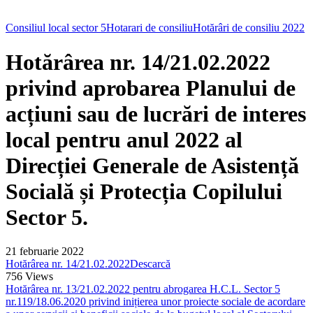
Consiliul local sector 5
Hotarari de consiliu
Hotărâri de consiliu 2022
Hotărârea nr. 14/21.02.2022
privind aprobarea Planului de
acțiuni sau de lucrări de interes
local pentru anul 2022 al
Direcției Generale de Asistență
Socială și Protecția Copilului
Sector 5.
21 februarie 2022
Hotărârea nr. 14/21.02.2022
Descarcă
756
Views
Hotărârea nr. 13/21.02.2022 pentru abrogarea H.C.L. Sector 5
nr.119/18.06.2020 privind inițierea unor proiecte sociale de acordare