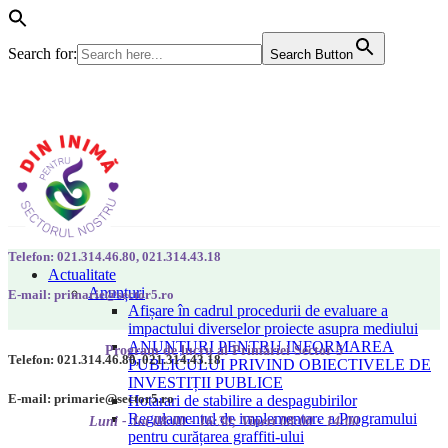
Search for:
Search Button
Telefon: 021.314.46.80, 021.314.43.18
Actualitate
Anunțuri
E-mail: primarie@sector5.ro
Afișare în cadrul procedurii de evaluare a
impactului diverselor proiecte asupra mediului
ANUNȚURI PENTRU INFORMAREA
Program de lucru al Primăriei Sector 5
Telefon: 021.314.46.80, 021.314.43.18
PUBLICULUI PRIVIND OBIECTIVELE DE
INVESTIȚII PUBLICE
E-mail: primarie@sector5.ro
Hotarari de stabilire a despagubirilor
Regulamentul de implementare a Programului
Luni - Joi 08:00 - 16:30; Vineri 08:00 - 14:00
pentru curățarea graffiti-ului