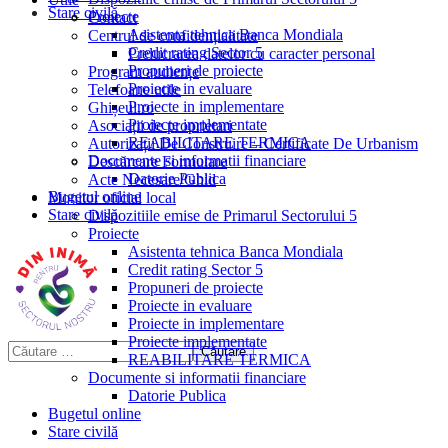
Stare civilă
Proiecte
Contact
Asistenta tehnica Banca Mondiala
Centrul de confidențialitate
Credit rating Sector 5
Prelucrarea datelor cu caracter personal
Propuneri de proiecte
Program audiențe
Proiecte in evaluare
Telefoane utile
Proiecte in implementare
Ghișeul.ro
Proiecte implementate
Asociații de proprietari
REABILITARE TERMICA
Autorizații De Construire – Certificate De Urbanism
Documente si informatii financiare
Descărcare Formulare
Datorie Publica
Acte Necesare/Ghid
Bugetul online
Monitor oficial local
Stare civilă
Dispozitiile emise de Primarul Sectorului 5
Proiecte
Asistenta tehnica Banca Mondiala
Credit rating Sector 5
Propuneri de proiecte
Proiecte in evaluare
Proiecte in implementare
Proiecte implementate
REABILITARE TERMICA
Documente si informatii financiare
Datorie Publica
Bugetul online
Stare civilă