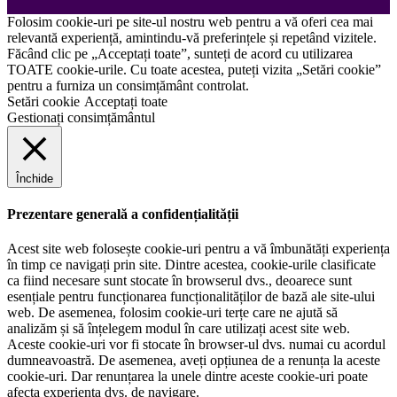
Folosim cookie-uri pe site-ul nostru web pentru a vă oferi cea mai
relevantă experiență, amintindu-vă preferințele și repetând vizitele.
Făcând clic pe „Acceptați toate”, sunteți de acord cu utilizarea
TOATE cookie-urile. Cu toate acestea, puteți vizita „Setări cookie”
pentru a furniza un consimțământ controlat.
Setări cookie
Acceptați toate
Gestionați consimțământul
Închide
Prezentare generală a confidențialității
Acest site web folosește cookie-uri pentru a vă îmbunătăți experiența
în timp ce navigați prin site. Dintre acestea, cookie-urile clasificate
ca fiind necesare sunt stocate în browserul dvs., deoarece sunt
esențiale pentru funcționarea funcționalităților de bază ale site-ului
web. De asemenea, folosim cookie-uri terțe care ne ajută să
analizăm și să înțelegem modul în care utilizați acest site web.
Aceste cookie-uri vor fi stocate în browser-ul dvs. numai cu acordul
dumneavoastră. De asemenea, aveți opțiunea de a renunța la aceste
cookie-uri. Dar renunțarea la unele dintre aceste cookie-uri poate
afecta experiența dvs. de navigare.