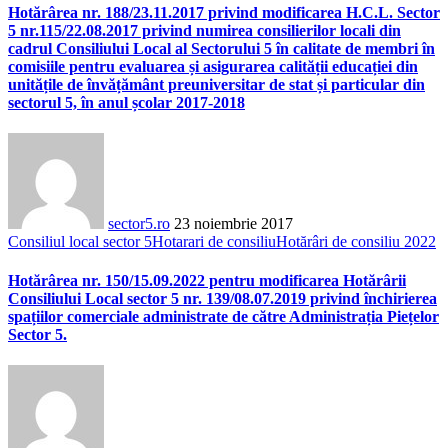
Hotărârea nr. 188/23.11.2017 privind modificarea H.C.L. Sector
5 nr.115/22.08.2017 privind numirea consilierilor locali din
cadrul Consiliului Local al Sectorului 5 în calitate de membri în
comisiile pentru evaluarea și asigurarea calității educației din
unitățile de învățământ preuniversitar de stat și particular din
sectorul 5, în anul școlar 2017-2018
sector5.ro
23 noiembrie 2017
Consiliul local sector 5
Hotarari de consiliu
Hotărâri de consiliu 2022
Hotărârea nr. 150/15.09.2022 pentru modificarea Hotărârii
Consiliului Local sector 5 nr. 139/08.07.2019 privind închirierea
spațiilor comerciale administrate de către Administrația Piețelor
Sector 5.