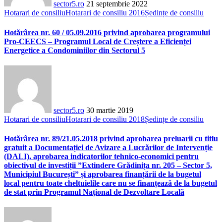
sector5.ro
21 septembrie 2022
Hotarari de consiliu
Hotarari de consiliu 2016
Ședințe de consiliu
Hotărârea nr. 60 / 05.09.2016 privind aprobarea programului
Pro-CEECS – Programul Local de Creștere a Eficienței
Energetice a Condominiilor din Sectorul 5
sector5.ro
30 martie 2019
Hotarari de consiliu
Hotarari de consiliu 2018
Ședințe de consiliu
Hotărârea nr. 89/21.05.2018 privind aprobarea preluarii cu titlu
gratuit a Documentației de Avizare a Lucrărilor de Intervenție
(DALI), aprobarea indicatorilor tehnico-economici pentru
obiectivul de investiții ”Extindere Grădinița nr. 205 – Sector 5,
Municipiul București” și aprobarea finanțării de la bugetul
local pentru toate cheltuielile care nu se finanțează de la bugetul
de stat prin Programul Național de Dezvoltare Locală