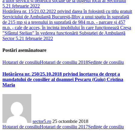
a unor servicii și beneficii sociale de la bugetul local al Sectorului
5.
21 februarie 2022
Hotărârea nr. 15/21.02.2022 privind darea în folosință cu titlu gratuit
Serviciului de Ambulanță București-Ilfov a unui spațiu în suprafață
de 215 mp și a terenului in suprafață de 984 m.p. - parcare și 457
m.p. - cale de acces, în incinta imobilului în care funcționează Creșa
"Sfântul Stelian" în vederea funcționării Substației de Ambulanță
Sector 5.
21 februarie 2022
Postări asemănatoare
Hotarari de consiliu
Hotarari de consiliu 2018
Ședințe de consiliu
Hotărârea nr. 250/25.10.2018 privind încetarea de drept a
mandatului de consilier al doamnei Pescaru (Guiu) Cristina
Maria
sector5.ro
25 octombrie 2018
Hotarari de consiliu
Hotarari de consiliu 2017
Ședințe de consiliu