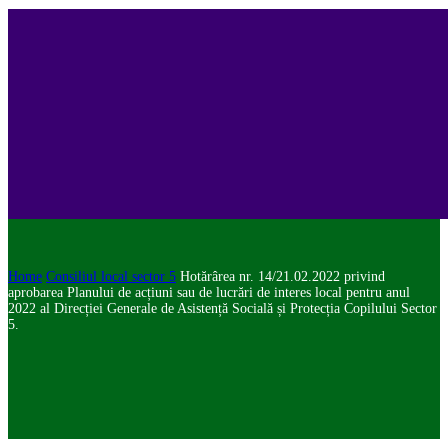
Home
Consiliul local sector 5
Hotărârea nr. 14/21.02.2022 privind
aprobarea Planului de acțiuni sau de lucrări de interes local pentru anul
2022 al Direcției Generale de Asistență Socială și Protecția Copilului Sector
5.