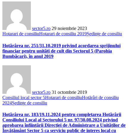
sector5.ro
29 noiembrie 2023
Hotarari de consiliu
Hotarari de consiliu 2019
Ședințe de consiliu
Hotărârea nr. 251/31.10.2019 privind acordarea sprijinului
financiar pentru unități de cult din Sectorul 5 (Parohia
Bumbăcari), în anul 2019
sector5.ro
31 octombrie 2019
Consiliul local sector 5
Hotarari de consiliu
Hotărâri de consiliu
2024
Ședințe de consiliu
Hotărârea nr. 183/19.11.2024 pentru completarea Hotărârii
Consiliului Local al Sectorului 5 nr. 97/30.08.2024 privind
aprobarea înființării Direcției de Administrare a Unităților de
Învățământ Sector 5 ca serviciu public de interes local cu