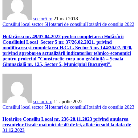
sector5.ro
21 mai 2018
Consiliul local sector 5
Hotarari de consiliu
Hotărâri de consiliu 2022
Hotărârea nr. 49/07.04.2022 pentru completarea Hotărârii
Consiliului Local Sector 5 nr. 37/26.02.2021, privind
modificarea și completarea H.C.L. Sector 5 nr. 144/30.07.2020,
privind aprobarea actualizării indicatorilor tehnico-economici
pentru proiectul ”Construcție corp nou grădiniță – Școala
Gimnazială nr. 125, Sector 5, Municipiul București”.
sector5.ro
11 aprilie 2022
Consiliul local sector 5
Hotarari de consiliu
Hotărâri de consiliu 2023
Hotărâre Consiliu Local nr. 236-28.11.2023 privind anularea
creanțelor fiscale mai mici de 40 de lei, aflate în sold la data de
31.12.2023