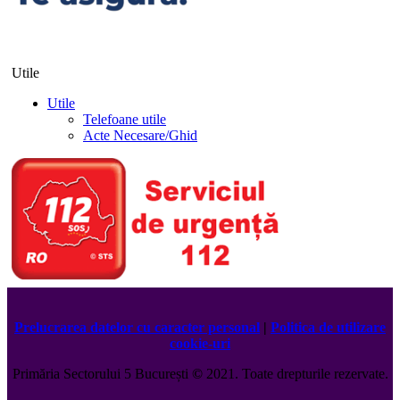
Utile
Utile
Telefoane utile
Acte Necesare/Ghid
Prelucrarea datelor cu caracter personal
|
Politica de utilizare
cookie-uri
Primăria Sectorului 5 București
©️
2021. Toate drepturile rezervate.