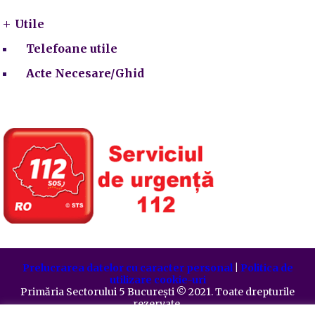
Utile
Telefoane utile
Acte Necesare/Ghid
Prelucrarea datelor cu caracter personal
|
Politica de
utilizare cookie-uri
Primăria Sectorului 5 București
©️
2021. Toate drepturile
rezervate.