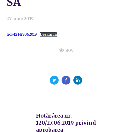
SA
27 iunie 2019
hcl-121-27062019
Descarcă
809
Hotărârea nr.
120/27.06.2019 privind
aprobarea