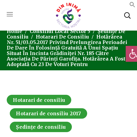
Home
Consiliul Local Sector 5
Ședințe De
Consiliu
Hotarari De Consiliu
Hotărârea
Nr. 51/03.05.2017 Privind Prelungirea Perioadei
Deschi
De Dare În Folosință Gratuită A Unui Spațiu
Situat În Incinta Grădiniței Nr. 185 Către
Asociația De Părinți Garofița. Hotărârea A Fost
Adoptată Cu 23 De Voturi Pentru
Hotarari de consiliu
Hotarari de consiliu 2017
Ședințe de consiliu