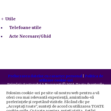
Utile
Utile
Telefoane utile
Acte Necesare/Ghid
Prelucrarea datelor cu caracter personal
|
Politica de
utilizare cookie-uri
Primăria Sectorului 5 București
©️
2021. Toate drepturile
rezervate.
Folosim cookie-uri pe site-ul nostru web pentru a vă
oferi cea mai relevantă experiență, amintindu-vă
preferințele și repetând vizitele. Făcând clic pe
„Acceptați toate”, sunteți de acord cu utilizarea TOATE
cookie-urile. Cu toate acestea, puteți vizita „Setări