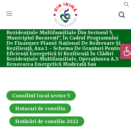
Home
Consiliul Local Sector 5
Hotărârea
Nr. 169/06.10.2022 Privind Aprobarea Depunerii
Proiectului ”Renovarea Energetică A Clădirilor
Rezidențiale Multifamiliale Din Sectorul 5,
Municipiul București”, În Cadrul Programului
De Finanțare Planul Național De Redresare Și
Deschi
Reziliență, Axa 1 – Schema De Granturi Pentru
Eficiență Energetică Și Reziliență În Clădiri
Rezidențiale Multifamiliale, Operațiunea A.3:
Renovarea Energetică Moderată Sau
Aprofundată A Clădirilor Rezidențiale
Multifamiliale, Runda A Doua.
Consiliul local sector 5
Hotarari de consiliu
Hotărâri de consiliu 2022