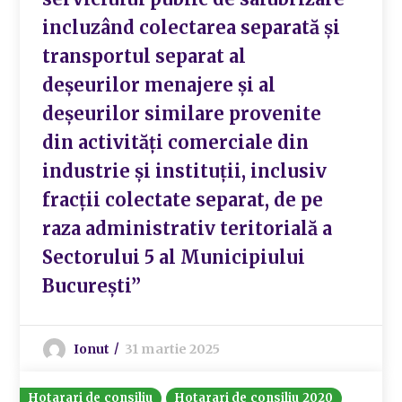
incluzând colectarea separată şi
transportul separat al
deşeurilor menajere şi al
deşeurilor similare provenite
din activităţi comerciale din
industrie şi instituţii, inclusiv
fracţii colectate separat, de pe
raza administrativ teritorială a
Sectorului 5 al Municipiului
Bucureşti”
Ionut
31 martie 2025
Hotarari de consiliu
Hotarari de consiliu 2020