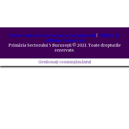
Prelucrarea datelor cu caracter personal
|
Politica de
utilizare cookie-uri
Primăria Sectorului 5 București
©️
2021. Toate drepturile
rezervate.
Gestionați consimțământul