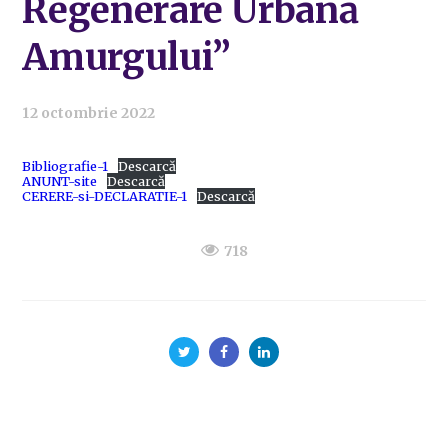
Regenerare Urbană
Amurgului”
12 octombrie 2022
Bibliografie-1
Descarcă
ANUNT-site
Descarcă
CERERE-si-DECLARATIE-1
Descarcă
718