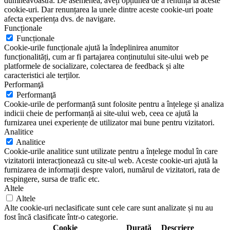
dumneavoastră. De asemenea, aveți opțiunea de a renunța la aceste
cookie-uri. Dar renunțarea la unele dintre aceste cookie-uri poate
afecta experiența dvs. de navigare.
Funcționale
Funcționale
Cookie-urile funcționale ajută la îndeplinirea anumitor
funcționalități, cum ar fi partajarea conținutului site-ului web pe
platformele de socializare, colectarea de feedback și alte
caracteristici ale terților.
Performanţă
Performanţă
Cookie-urile de performanță sunt folosite pentru a înțelege și analiza
indicii cheie de performanță ai site-ului web, ceea ce ajută la
furnizarea unei experiențe de utilizator mai bune pentru vizitatori.
Analitice
Analitice
Cookie-urile analitice sunt utilizate pentru a înțelege modul în care
vizitatorii interacționează cu site-ul web. Aceste cookie-uri ajută la
furnizarea de informații despre valori, numărul de vizitatori, rata de
respingere, sursa de trafic etc.
Altele
Altele
Alte cookie-uri neclasificate sunt cele care sunt analizate și nu au
fost încă clasificate într-o categorie.
Cookie
Durată
Descriere