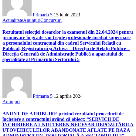
Primaria 5
15 iunie 2023
Actualitate
Anunțuri
Concursuri
Rezultatul selecției dosarelor la examenul din 22.04.2024 pentru
promovare în grade sau trepte profesionale imediat superioare
a personalului contractual din cadrul Servicului Relații cu
Publicul, Registratură și Arhivă – Direcția de Relații Publice –
Direcția Generală de Administrație Publică a aparatului de
specialitate al Primarului Sectorului 5
Primaria 5
12 aprilie 2024
Anunțuri
ANUNȚ DE ATRIBUIRE privind rezultatul procedurii de
încheiere a contractului având că obiect: “SERVICII DE
ÎNCHIRIERE A UNUI TEREN NECESAR DEPOZITĂRII A
UTOVEHICULELOR ABANDONATE AFLATE PE RAZA
ADMINISTRATIV-TERITORIALĂ A SECTORULUI 5” –