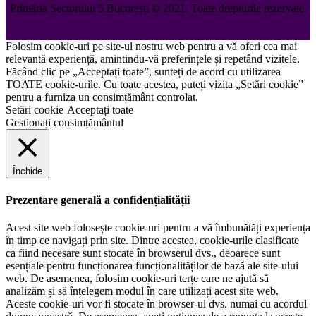
Primăria Sectorului 5 București
©️
2021. Toate drepturile rezervate.
Folosim cookie-uri pe site-ul nostru web pentru a vă oferi cea mai
relevantă experiență, amintindu-vă preferințele și repetând vizitele.
Făcând clic pe „Acceptați toate”, sunteți de acord cu utilizarea
TOATE cookie-urile. Cu toate acestea, puteți vizita „Setări cookie”
pentru a furniza un consimțământ controlat.
Setări cookie
Acceptați toate
Gestionați consimțământul
Închide
Prezentare generală a confidențialității
Acest site web folosește cookie-uri pentru a vă îmbunătăți experiența
în timp ce navigați prin site. Dintre acestea, cookie-urile clasificate
ca fiind necesare sunt stocate în browserul dvs., deoarece sunt
esențiale pentru funcționarea funcționalităților de bază ale site-ului
web. De asemenea, folosim cookie-uri terțe care ne ajută să
analizăm și să înțelegem modul în care utilizați acest site web.
Aceste cookie-uri vor fi stocate în browser-ul dvs. numai cu acordul