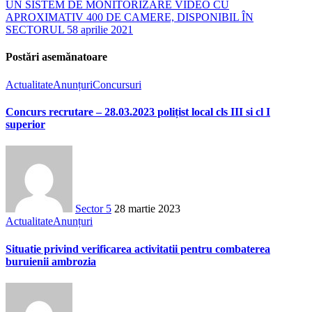
UN SISTEM DE MONITORIZARE VIDEO CU
APROXIMATIV 400 DE CAMERE, DISPONIBIL ÎN
SECTORUL 5
8 aprilie 2021
Postări asemănatoare
Actualitate
Anunțuri
Concursuri
Concurs recrutare – 28.03.2023 polițist local cls III si cl I
superior
Sector 5
28 martie 2023
Actualitate
Anunțuri
Situatie privind verificarea activitatii pentru combaterea
buruienii ambrozia