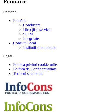
Primarie
Primarie
Primărie
Conducere
Direcții și servicii
SCIM
Integritate
Consiliul local
Institutii subordonate
Legal
Politica privind cookie-urile
Politica de Confidențialitate
Termeni și condiții