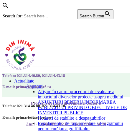
Search for:
Search Button
Telefon: 021.314.46.80, 021.314.43.18
Actualitate
Anunțuri
E-mail: primarie@sector5.ro
Afișare în cadrul procedurii de evaluare a
impactului diverselor proiecte asupra mediului
ANUNȚURI PENTRU INFORMAREA
Program de lucru al Primăriei Sector 5
Telefon: 021.314.46.80, 021.314.43.18
PUBLICULUI PRIVIND OBIECTIVELE DE
INVESTIȚII PUBLICE
E-mail: primarie@sector5.ro
Hotarari de stabilire a despagubirilor
Regulamentul de implementare a Programului
Luni - Joi 08:00 - 16:30; Vineri 08:00 - 14:00
pentru curățarea graffiti-ului