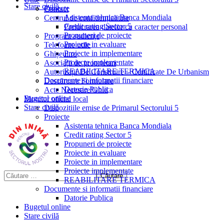
Stare civilă
Proiecte
Contact
Asistenta tehnica Banca Mondiala
Centrul de confidențialitate
Credit rating Sector 5
Prelucrarea datelor cu caracter personal
Propuneri de proiecte
Program audiențe
Proiecte in evaluare
Telefoane utile
Proiecte in implementare
Ghișeul.ro
Proiecte implementate
Asociații de proprietari
REABILITARE TERMICA
Autorizații De Construire – Certificate De Urbanism
Documente si informatii financiare
Descărcare Formulare
Datorie Publica
Acte Necesare/Ghid
Bugetul online
Monitor oficial local
Stare civilă
Dispozitiile emise de Primarul Sectorului 5
Proiecte
Asistenta tehnica Banca Mondiala
Credit rating Sector 5
Propuneri de proiecte
Proiecte in evaluare
Proiecte in implementare
Proiecte implementate
REABILITARE TERMICA
Documente si informatii financiare
Datorie Publica
Bugetul online
Stare civilă