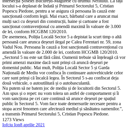
intersecția Șoselei București-Măgurele cu drumul Nefliului. La fața
locului s-a deplasat de îndată și Primarul Sectorului 5, Cristian
Popescu Piedone, pentru a se asigura că persoana în cauză este
sancționată conform legii. Mai exact, bărbatul care a aruncat mai
mulți saci cu deșeuri din construcții, haine și cartoane a fost
sancționat contravențional cu amendă maximă în valoare de 3.000
de lei, conform HCGBM 120/2010.
De asemenea, Poliția Locală Sector 5 a depistat la scurt timp o altă
persoană care arunca deșeuri ilegal pe Calea Ferentari nr. 59, zona
Vadul Nou. Persoana în cauză a fost sancționată contravențional cu
amendă în valoare de 2.000 de lei, conform HCGMB 120/2010.
„Sectorul 5 nu este sat fără câini. Oamenii trebuie să înțeleagă că vor
primi amenzi maxime dacă sunt prinși că aruncă deșeuri pe
domeniul public. Mai mult, Poliția Locală Sector 5 și Garda
Națională de Mediu vor confisca în continuare autovehiculele celor
care sunt prinși că încalcă legea. În Sectorul 5 s-au confiscat deja
două vehicule, o autoutilitară și o autobasculantă.
Nu putem să ne batem joc de mediu și de locuitorii din Sectorul 5.
Am spus și o repet: nu vom tolera un astfel de comportament și îi
vom sancționa pe cei care continuă să arunce deșeuri pe spațiul
public în Sectorul 5. Vom face toate demersurile necesare pentru a
stopa acest fenomen care afectează mediul și sănătatea oamenilor.”,
a transmis Primarul Sectorului 5, Cristian Popescu Piedone.
1273
Views
Iofciu Ion
8 aprilie 2021