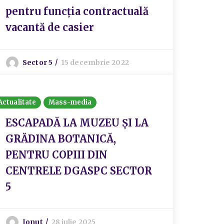
pentru funcția contractuală
vacantă de casier
Sector 5
15 decembrie 2022
Actualitate
Mass-media
ESCAPADĂ LA MUZEU ȘI LA
GRĂDINA BOTANICĂ,
PENTRU COPIII DIN
CENTRELE DGASPC SECTOR
5
Ionut
28 iulie 2025