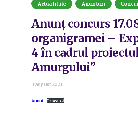
Actualitate
Anunțuri
Concu
Anunț concurs 17.08.
organigramei – Exp
4 în cadrul proiec
Amurgului”
3 august 2021
Anunț
Descarcă