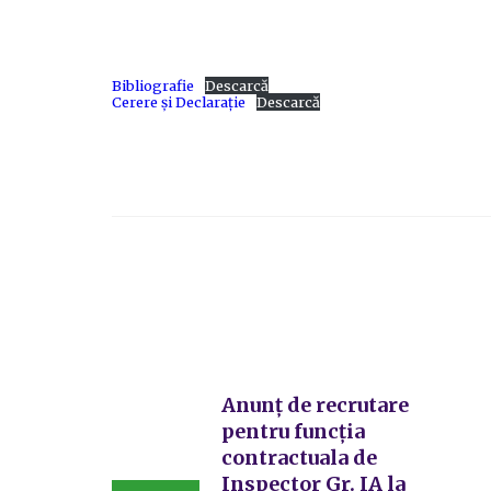
Bibliografie
Descarcă
Cerere și Declarație
Descarcă
Anunț de recrutare
pentru funcția
contractuala de
Inspector Gr. IA la