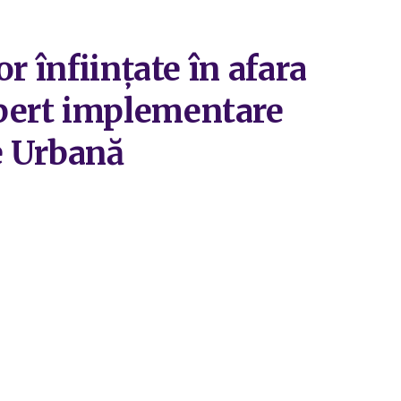
r înființate în afara
pert implementare
e Urbană