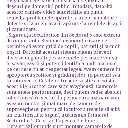
ilegal sau cele care aruncau sau depozitau
deșeuri pe domeniul public. Totodată, datorită
acestor camere video autoritățile au putut
remedia problemele apărute la unele semafoare
defecte și la unele avarii apărute la rețelele de apă
și canalizare.
„Siguranța locuitorilor din Sectorul 5 este extrem
de importantă. Sistemul de monitorizare ne
permite să avem grijă de copiii, părinții și bunicii
noștri. Datorită acestui sistem putem preveni
diverse ilegalități pe care unele persoane vor să
le săvârșească și putem identifica mult mai ușor
pe cei care nu au respectat legea. Avem camere în
apropierea școlilor și grădinițelor, în parcuri sau
în intersecții. Cetățenii trebuie să știe că există
acest Big Brother care supraveghează. Camerele
sunt unele performante, deci putem vedea absolut
tot ce mișcă în sector. În perioada următoare vom
avea un număr și mai mare de camere de
supraveghere, pentru că locuitorii trebuie să aibă
un trai liniștit și sigur.”, a transmis Primarul
Sectorului 5, Cristian Popescu Piedone.
Lista străzilor unde sunt montate camerele de