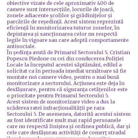
obiective vizate de cele aproximativ 400 de
camere sunt intersecțiile, locurile de joacă,
zonele adiacente școlilor și grădinițelor și
parcările de reședință. Acest sistem reprezintă
eficiență în monitorizarea tuturor zonelor, în
depistarea și sancționarea celor nu respectă
legile în vigoare sau care adoptă comportamente
antisociale.
În ședința avută de Primarul Sectorului 5, Cristian
Popescu Piedone cu cei din conducerea Poliției
Locale la începutul acestei săptămâni, edilul a
solicitat ca în perioada imediat următoare să fie
montate noi camere video, pentru o mai bună
monitorizare a sectorului. Acțiunea este deja în
desfășurare, pentru că siguranța cetățenilor este
o prioritate pentru Primarul Sectorului 5.
Acest sistem de monitorizare video a dus la
scăderea ratei infracționalității pe raza
Sectorului 5. De asemenea, datorită acestui sistem
au fost identificate mult mai rapid persoanele
care nu respectă liniștea și ordinea publică, dar și
cele care desfășurau activități de comerț stradal