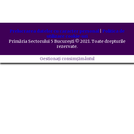
Prelucrarea datelor cu caracter personal
|
Politica de
utilizare cookie-uri
Primăria Sectorului 5 București
©️
2021. Toate drepturile
rezervate.
Gestionați consimțământul