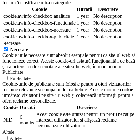
fost încă clasificate într-o categorie.
Cookie
Durată
Descriere
cookielawinfo-checkbox-analitice
1 year
No description
cookielawinfo-checkbox-functionale
1 year
No description
cookielawinfo-checkbox-necesare
1 year
No description
cookielawinfo-checkbox-publicitate
1 year
No description
Necesare
Necesare
Cookie-urile necesare sunt absolut esențiale pentru ca site-ul web să
funcționeze corect. Aceste cookie-uri asigură funcționalități de bază
și caracteristici de securitate ale site-ului web, în mod anonim.
Publicitate
Publicitate
Cookie-urile de publicitate sunt folosite pentru a oferi vizitatorilor
reclame relevante și campanii de marketing. Aceste module cookie
urmăresc vizitatorii pe site-uri web și colectează informații pentru a
oferi reclame personalizate.
Cookie
Durată
Descriere
Acest cookie este utilizat pentru un profil bazat pe
6
NID
interesul utilizatorului și afișează reclame
months
personalizate utilizatorilor.
Altele
Altele