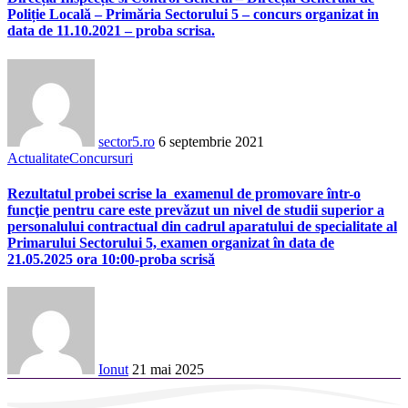
Poliție Locală – Primăria Sectorului 5 – concurs organizat in
data de 11.10.2021 – proba scrisa.
sector5.ro
6 septembrie 2021
Actualitate
Concursuri
Rezultatul probei scrise la examenul de promovare într-o
funcţie pentru care este prevăzut un nivel de studii superior a
personalului contractual din cadrul aparatului de specialitate al
Primarului Sectorului 5, examen organizat în data de
21.05.2025 ora 10:00-proba scrisă
Ionut
21 mai 2025