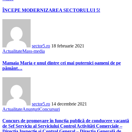
ÎNCEPE MODERNIZAREA SECTORULUI 5!
sector5.ro
18 februarie 2021
Actualitate
Mass-media
Mamaia Maria e unul dintre cei mai puternici oameni de pe
pământ…
sector5.ro
14 decembrie 2021
Actualitate
Anunțuri
Concursuri
Concurs de promovare în funcția publică de conducere vacantă
de Șef Serviciu al Serviciului Control Activități Comerciale –
Direcția Inspecție si Control General – Direcția Generală de