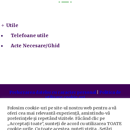
Utile
Utile
Telefoane utile
Acte Necesare/Ghid
Prelucrarea datelor cu caracter personal
|
Politica de
utilizare cookie-uri
Primăria Sectorului 5 București
©️
2021. Toate drepturile
rezervate.
Folosim cookie-uri pe site-ul nostru web pentru a vă
oferi cea mai relevantă experiență, amintindu-vă
preferințele și repetând vizitele. Făcând clic pe
„Acceptați toate”, sunteți de acord cu utilizarea TOATE
cookie-urile. Cu toate acestea, puteți vizita „Setări