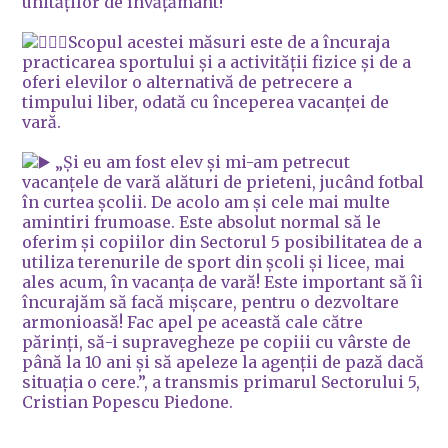
unităților de învățământ!
Scopul acestei măsuri este de a încuraja
practicarea sportului și a activității fizice și de a
oferi elevilor o alternativă de petrecere a
timpului liber, odată cu începerea vacanței de
vară.
„Și eu am fost elev și mi-am petrecut
vacanțele de vară alături de prieteni, jucând fotbal
în curtea școlii. De acolo am și cele mai multe
amintiri frumoase. Este absolut normal să le
oferim și copiilor din Sectorul 5 posibilitatea de a
utiliza terenurile de sport din școli și licee, mai
ales acum, în vacanța de vară! Este important să îi
încurajăm să facă mișcare, pentru o dezvoltare
armonioasă! Fac apel pe această cale către
părinți, să-i supravegheze pe copiii cu vârste de
până la 10 ani și să apeleze la agenții de pază dacă
situația o cere.”, a transmis primarul Sectorului 5,
Cristian Popescu Piedone.