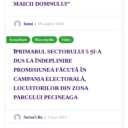
MAICII DOMNULUI”
19 august 2024
Ionut
Actualitate
Mass-media
Video
❗️PRIMARUL SECTORULUI 5 ȘI-A
DUS LA ÎNDEPLINIRE
PROMISIUNEA FĂCUTĂ ÎN
CAMPANIA ELECTORALĂ,
LOCUITORILOR DIN ZONA
PARCULUI PECINEAGA
4 mai 2021
Sector5.ro