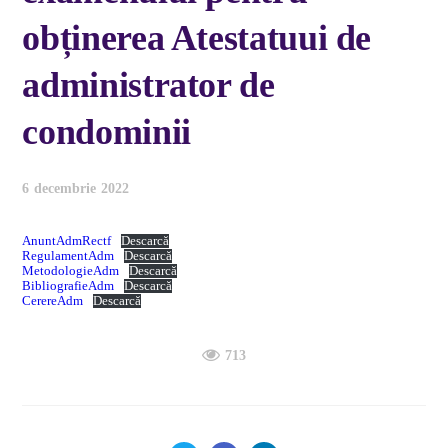
obținerea Atestatuui de
administrator de
condominii
6 decembrie 2022
AnuntAdmRectf
Descarcă
RegulamentAdm
Descarcă
MetodologieAdm
Descarcă
BibliografieAdm
Descarcă
CerereAdm
Descarcă
713