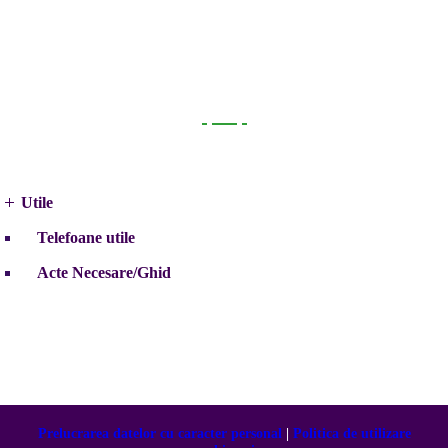
Utile
Utile
Telefoane utile
Acte Necesare/Ghid
Prelucrarea datelor cu caracter personal
|
Politica de utilizare