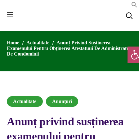
Home
Actualitate
Anunț Privind Susținerea
Deschide
Examenului Pentru Obținerea Atestatuui De Administrator
De Condominii
Actualitate
Anunțuri
Anunț privind susținerea
examenului pentru