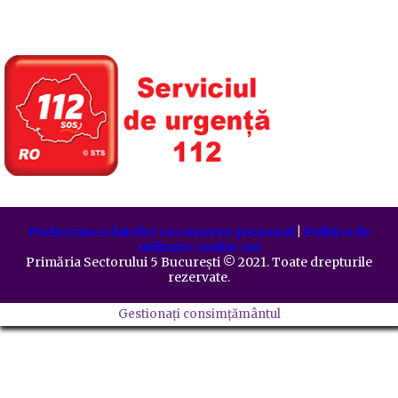
Prelucrarea datelor cu caracter personal
|
Politica de
utilizare cookie-uri
Primăria Sectorului 5 București
©️
2021. Toate drepturile
rezervate.
Gestionați consimțământul