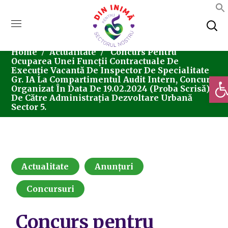
Home
Actualitate
Concurs Pentru
Ocuparea Unei Funcții Contractuale De
Execuție Vacantă De Inspector De Specialitate
Deschi
Gr. IA La Compartimentul Audit Intern, Concurs
Organizat În Data De 19.02.2024 (proba Scrisă)
De Către Administrația Dezvoltare Urbană
Sector 5.
Actualitate
Anunțuri
Concursuri
Concurs pentru