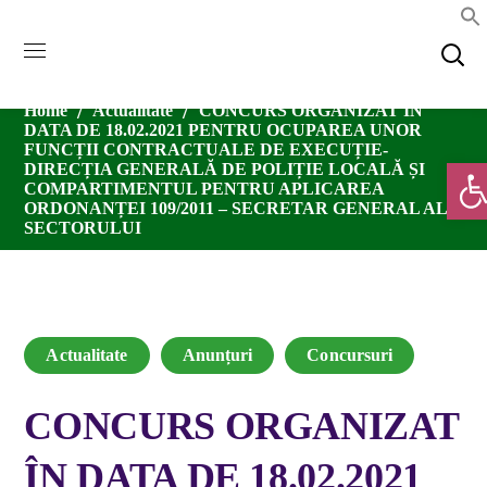
Home
Actualitate
CONCURS ORGANIZAT ÎN
DATA DE 18.02.2021 PENTRU OCUPAREA UNOR
FUNCȚII CONTRACTUALE DE EXECUȚIE-
Deschide
DIRECȚIA GENERALĂ DE POLIȚIE LOCALĂ ȘI
COMPARTIMENTUL PENTRU APLICAREA
ORDONANȚEI 109/2011 – SECRETAR GENERAL AL
SECTORULUI
Actualitate
Anunțuri
Concursuri
CONCURS ORGANIZAT
ÎN DATA DE 18.02.2021