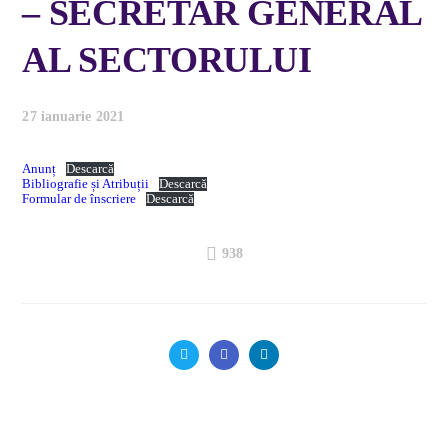
– SECRETAR GENERAL
AL SECTORULUI
27 ianuarie 2021
Anunț
Descarcă
Bibliografie și Atribuții
Descarcă
Formular de înscriere
Descarcă
938