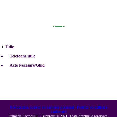
Utile
Utile
Telefoane utile
Acte Necesare/Ghid
Prelucrarea datelor cu caracter personal
|
Politica de utilizare
cookie-uri
Primăria Sectorului 5 București
©️
2021. Toate drepturile rezervate.