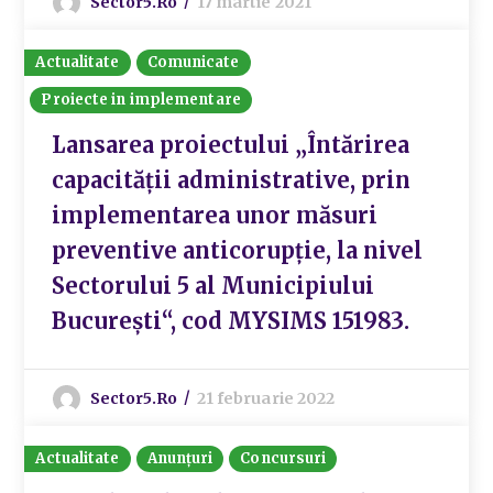
Sector5.ro
17 martie 2021
Actualitate
Comunicate
Proiecte in implementare
Lansarea proiectului „Întărirea
capacității administrative, prin
implementarea unor măsuri
preventive anticorupție, la nivel
Sectorului 5 al Municipiului
București“, cod MYSIMS 151983.
Sector5.ro
21 februarie 2022
Actualitate
Anunțuri
Concursuri