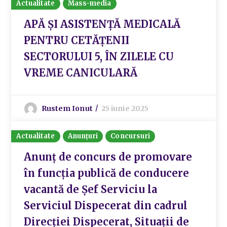
Actualitate
Mass-media
APĂ ȘI ASISTENȚĂ MEDICALĂ
PENTRU CETĂȚENII
SECTORULUI 5, ÎN ZILELE CU
VREME CANICULARĂ
Rustem Ionut
25 iunie 2025
Actualitate
Anunțuri
Concursuri
Anunț de concurs de promovare
în funcția publică de conducere
vacantă de Șef Serviciu la
Serviciul Dispecerat din cadrul
Direcției Dispecerat, Situații de