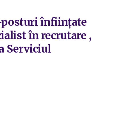
osturi înfiinţate
alist în recrutare ,
la Serviciul