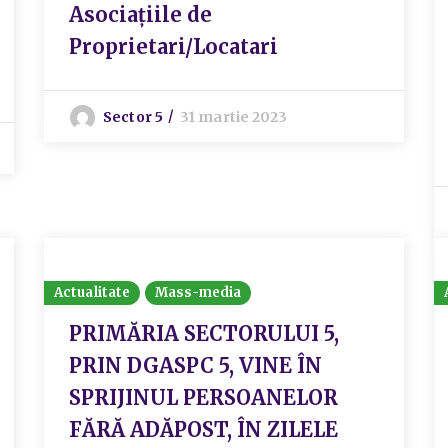
Asociațiile de
Proprietari/Locatari
Sector 5
31 martie 2023
Actualitate
Mass-media
PRIMĂRIA SECTORULUI 5,
PRIN DGASPC 5, VINE ÎN
SPRIJINUL PERSOANELOR
FĂRĂ ADĂPOST, ÎN ZILELE