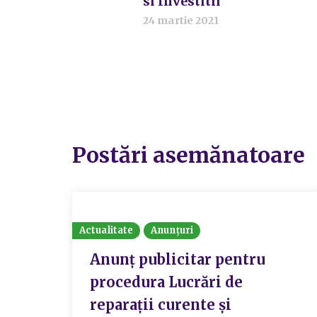
si Investitii
24 martie 2021
Postări asemănatoare
Actualitate
Anunțuri
Anunț publicitar pentru
procedura Lucrări de
reparații curente și