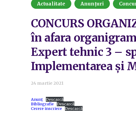
Actualitate
Anunțuri
Concu
CONCURS ORGANIZAT 
în afara organigrame
Expert tehnic 3 – spe
Implementarea și M
24 martie 2021
Anunț
Descarcă
Bibliografie
Descarcă
Cerere inscriere
Descarcă