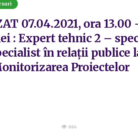
rsuri
07.04.2021, ora 13.00 -p
i : Expert tehnic 2 – speci
cialist în relații publice 
onitorizarea Proiectelor
884