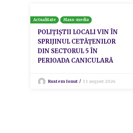
Actualitate
Mass-media
POLIȚIȘTII LOCALI VIN ÎN
SPRIJINUL CETĂȚENILOR
DIN SECTORUL 5 ÎN
PERIOADA CANICULARĂ
Rustem Ionut
13 august 2024