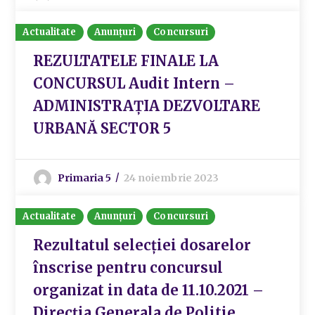
Actualitate
Anunțuri
Concursuri
REZULTATELE FINALE LA
CONCURSUL Audit Intern –
ADMINISTRAȚIA DEZVOLTARE
URBANĂ SECTOR 5
Primaria 5
24 noiembrie 2023
Actualitate
Anunțuri
Concursuri
Rezultatul selecției dosarelor
înscrise pentru concursul
organizat in data de 11.10.2021 –
Direcția Generala de Politie