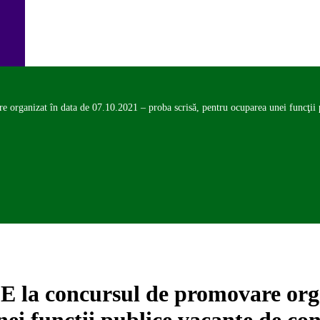
izat în data de 07.10.2021 – proba scrisă, pentru ocuparea unei funcţii publ
concursul de promovare organi
ei funcţii publice vacante de co