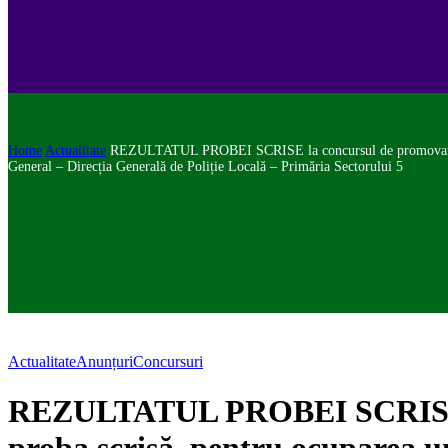
Home
Actualitate
REZULTATUL PROBEI SCRISE la concursul de promovare organ
General – Direcția Generală de Poliție Locală – Primăria Sectorului 5
Actualitate
Anunțuri
Concursuri
REZULTATUL PROBEI SCRISE la 
proba scrisă, pentru ocuparea un