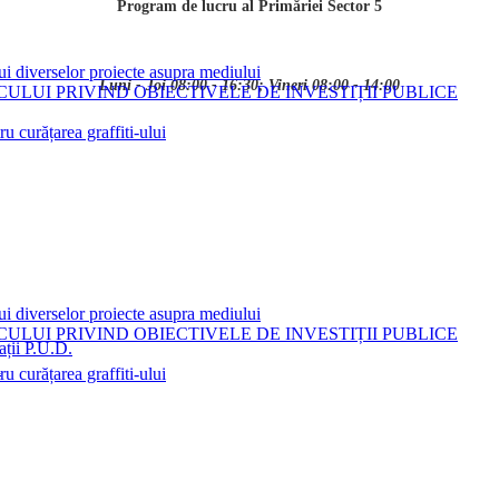
Program de lucru al Primăriei Sector 5
ui diverselor proiecte asupra mediului
Luni - Joi 08:00 - 16:30; Vineri 08:00 - 14:00
LUI PRIVIND OBIECTIVELE DE INVESTIȚII PUBLICE
 curățarea graffiti-ului
ui diverselor proiecte asupra mediului
LUI PRIVIND OBIECTIVELE DE INVESTIȚII PUBLICE
ații P.U.D.
i
 curățarea graffiti-ului