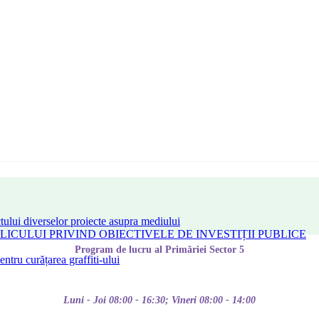
tului diverselor proiecte asupra mediului
CULUI PRIVIND OBIECTIVELE DE INVESTIȚII PUBLICE
Program de lucru al Primăriei Sector 5
tru curățarea graffiti-ului
Luni - Joi 08:00 - 16:30; Vineri 08:00 - 14:00