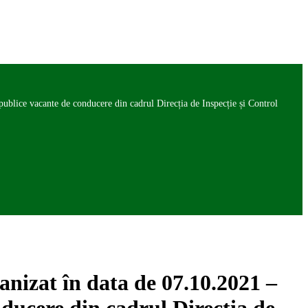
ice vacante de conducere din cadrul Direcția de Inspecție și Control
zat în data de 07.10.2021 –
nducere din cadrul Direcția de