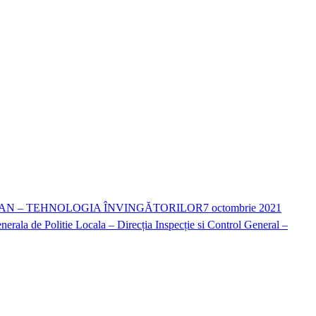
MAN – TEHNOLOGIA ÎNVINGĂTORILOR
7 octombrie 2021
erala de Politie Locala – Direcția Inspecție si Control General –