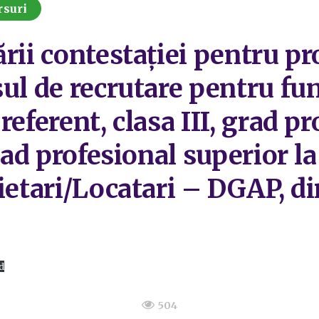
rsuri
rii contestației pentru pr
ul de recrutare pentru fun
eferent, clasa III, grad pr
rad profesional superior la
ietari/Locatari – DGAP, di
d
504