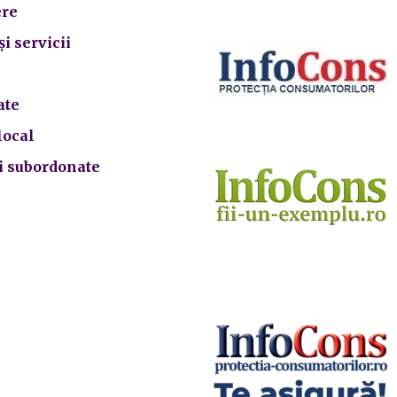
re
și servicii
ate
local
ii subordonate