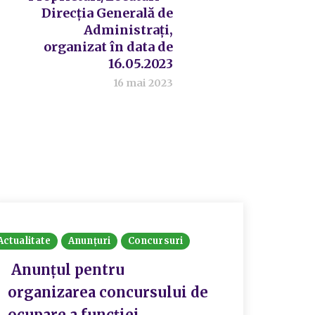
Direcția Generală de
Administrați,
organizat în data de
16.05.2023
16 mai 2023
Actualitate
Anunțuri
Concursuri
Actualit
Anunțul pentru
Rezu
organizarea concursului de
orga
ocupare a funcției
prom