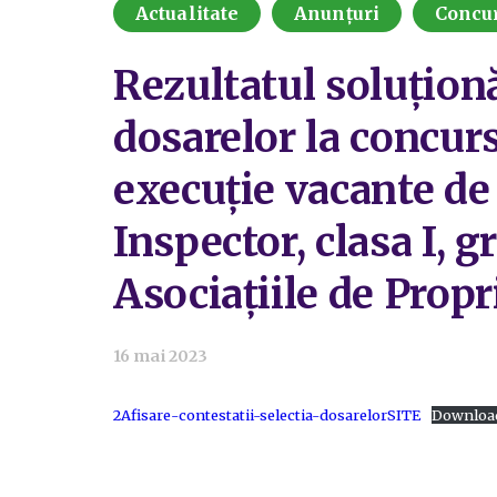
Actualitate
Anunțuri
Concu
Rezultatul soluționă
dosarelor la concurs
execuție vacante de r
Inspector, clasa I, g
Asociațiile de Propr
16 mai 2023
2Afisare-contestatii-selectia-dosarelorSITE
Downloa