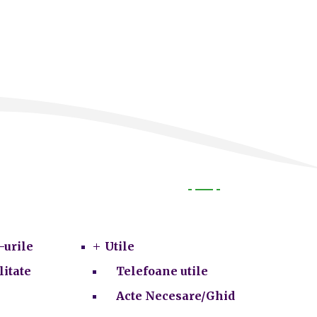
Utile
-urile
Utile
litate
Telefoane utile
Acte Necesare/Ghid