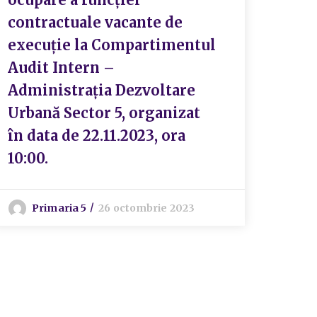
contractuale vacante de
unei
execuție la Compartimentul
cond
Audit Intern –
Serv
Administrația Dezvoltare
Serv
Urbană Sector 5, organizat
și S
în data de 22.11.2023, ora
GEN
10:00.
CUL
Prim
de 0
Primaria 5
26 octombrie 2023
S