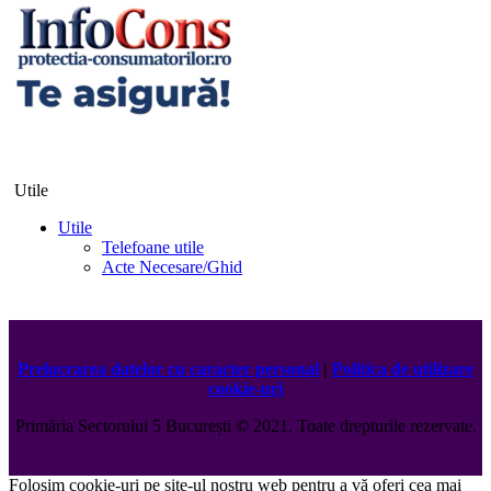
Utile
Utile
Telefoane utile
Acte Necesare/Ghid
Prelucrarea datelor cu caracter personal
|
Politica de utilizare
cookie-uri
Primăria Sectorului 5 București
©️
2021. Toate drepturile rezervate.
Folosim cookie-uri pe site-ul nostru web pentru a vă oferi cea mai