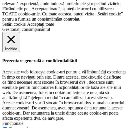
relevantă experiență, amintindu-vă preferințele și repetând vizitele.
Făcând clic pe „Acceptați toate”, sunteți de acord cu utilizarea
TOATE cookie-urile. Cu toate acestea, puteți vizita „Setări cookie”
pentru a furniza un consimțământ controlat.
Setări cookie
Acceptați toate
Gestionați consimțământul
Închide
Prezentare generală a confidențialității
Acest site web folosește cookie-uri pentru a vă îmbunătăți experiența
în timp ce navigați prin site. Dintre acestea, cookie-urile clasificate
ca fiind necesare sunt stocate în browserul dvs., deoarece sunt
esențiale pentru funcționarea funcționalităților de bază ale site-ului
web. De asemenea, folosim cookie-uri terțe care ne ajută să
analizăm și să înțelegem modul în care utilizați acest site web.
Aceste cookie-uri vor fi stocate în browser-ul dvs. numai cu acordul
dumneavoastră. De asemenea, aveți opțiunea de a renunța la aceste
cookie-uri. Dar renunțarea la unele dintre aceste cookie-uri poate
afecta experiența dvs. de navigare.
Funcționale