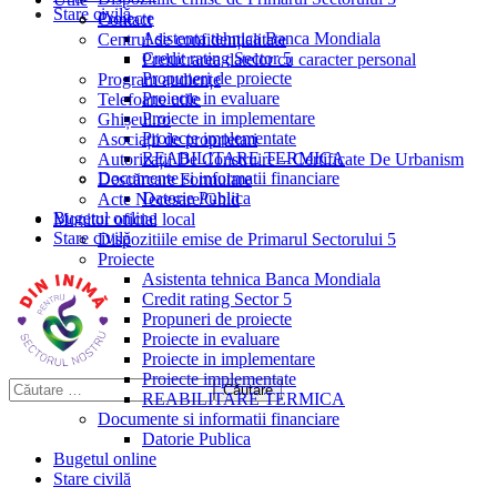
Stare civilă
Proiecte
Contact
Asistenta tehnica Banca Mondiala
Centrul de confidențialitate
Credit rating Sector 5
Prelucrarea datelor cu caracter personal
Propuneri de proiecte
Program audiențe
Proiecte in evaluare
Telefoane utile
Proiecte in implementare
Ghișeul.ro
Proiecte implementate
Asociații de proprietari
REABILITARE TERMICA
Autorizații De Construire – Certificate De Urbanism
Documente si informatii financiare
Descărcare Formulare
Datorie Publica
Acte Necesare/Ghid
Bugetul online
Monitor oficial local
Stare civilă
Dispozitiile emise de Primarul Sectorului 5
Proiecte
Asistenta tehnica Banca Mondiala
Credit rating Sector 5
Propuneri de proiecte
Proiecte in evaluare
Proiecte in implementare
Proiecte implementate
REABILITARE TERMICA
Documente si informatii financiare
Datorie Publica
Bugetul online
Stare civilă