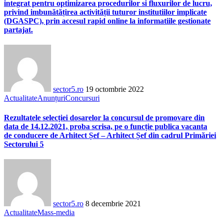
integrat pentru optimizarea procedurilor si fluxurilor de lucru,
privind imbunătățirea activității tuturor institutiilor implicate
(DGASPC), prin accesul rapid online la informatiile gestionate
partajat.
sector5.ro
19 octombrie 2022
Actualitate
Anunțuri
Concursuri
Rezultatele selecției dosarelor la concursul de promovare din
data de 14.12.2021, proba scrisa, pe o funcție publica vacanta
de conducere de Arhitect Șef – Arhitect Șef din cadrul Primăriei
Sectorului 5
sector5.ro
8 decembrie 2021
Actualitate
Mass-media