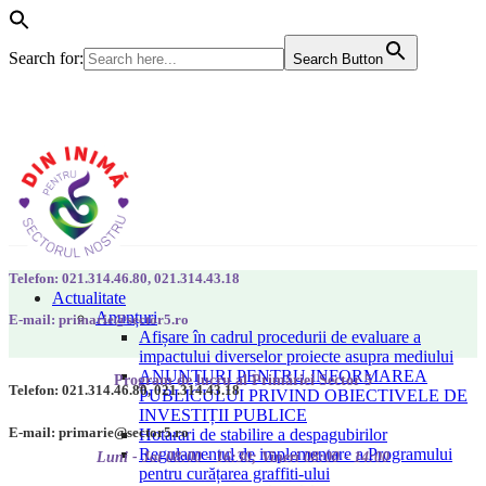
Search for:
Search Button
Telefon: 021.314.46.80, 021.314.43.18
Actualitate
Anunțuri
E-mail: primarie@sector5.ro
Afișare în cadrul procedurii de evaluare a
impactului diverselor proiecte asupra mediului
ANUNȚURI PENTRU INFORMAREA
Program de lucru al Primăriei Sector 5
Telefon: 021.314.46.80, 021.314.43.18
PUBLICULUI PRIVIND OBIECTIVELE DE
INVESTIȚII PUBLICE
E-mail: primarie@sector5.ro
Hotarari de stabilire a despagubirilor
Regulamentul de implementare a Programului
Luni - Joi 08:00 - 16:30; Vineri 08:00 - 14:00
pentru curățarea graffiti-ului