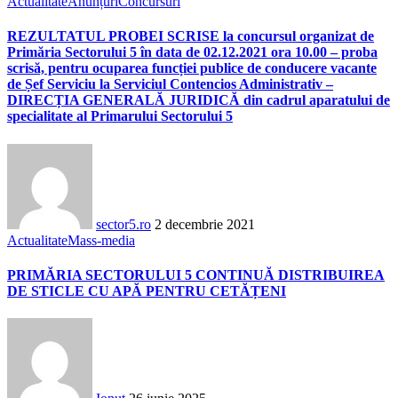
Actualitate
Anunțuri
Concursuri
REZULTATUL PROBEI SCRISE la concursul organizat de
Primăria Sectorului 5 în data de 02.12.2021 ora 10.00 – proba
scrisă, pentru ocuparea funcției publice de conducere vacante
de Șef Serviciu la Serviciul Contencios Administrativ –
DIRECȚIA GENERALĂ JURIDICĂ din cadrul aparatului de
specialitate al Primarului Sectorului 5
sector5.ro
2 decembrie 2021
Actualitate
Mass-media
PRIMĂRIA SECTORULUI 5 CONTINUĂ DISTRIBUIREA
DE STICLE CU APĂ PENTRU CETĂȚENI