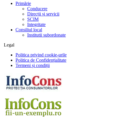
Primărie
Conducere
Direcții și servicii
SCIM
Integritate
Consiliul local
Institutii subordonate
Legal
Politica privind cookie-urile
Politica de Confidențialitate
Termeni și condiții