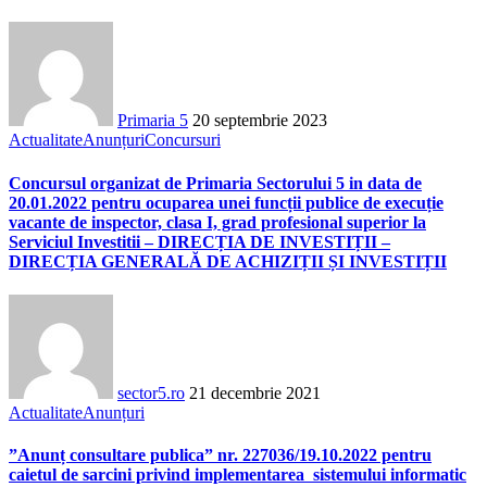
Primaria 5
20 septembrie 2023
Actualitate
Anunțuri
Concursuri
Concursul organizat de Primaria Sectorului 5 in data de
20.01.2022 pentru ocuparea unei funcții publice de execuție
vacante de inspector, clasa I, grad profesional superior la
Serviciul Investitii – DIRECȚIA DE INVESTIȚII –
DIRECȚIA GENERALĂ DE ACHIZIȚII ȘI INVESTIȚII
sector5.ro
21 decembrie 2021
Actualitate
Anunțuri
”Anunț consultare publica” nr. 227036/19.10.2022 pentru
caietul de sarcini privind implementarea sistemului informatic