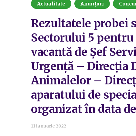
Actualitate
Anunțuri
Concu
Rezultatele probei 
Sectorului 5 pentru
vacantă de Șef Servi
Urgență – Direcția D
Animalelor – Direcț
aparatului de specia
organizat în data de
11 ianuarie 2022