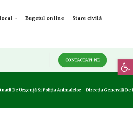
local
Bugetul online
Stare civilă
Deschide 
CONTACTAȚI-NE
ații De Urgență Si Poliția Animalelor – Direcția Generală De P