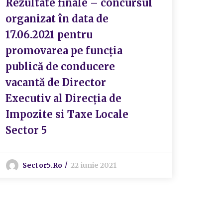
Rezultate finale – concursul
Rezu
organizat în data de
de r
17.06.2021 pentru
Serv
promovarea pe funcția
Buge
publică de conducere
vacantă de Director
S
Executiv al Direcția de
Impozite si Taxe Locale
Sector 5
Sector5.ro
22 iunie 2021