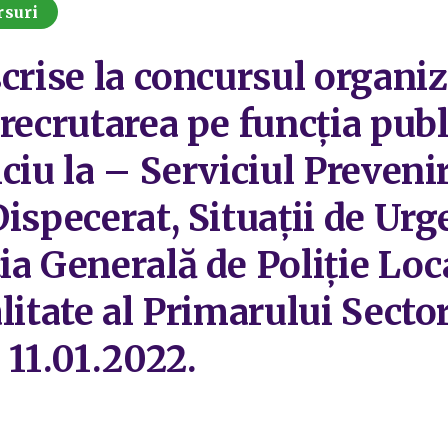
rsuri
scrise la concursul organi
 recrutarea pe funcția pub
ciu la – Serviciul Prevenir
ispecerat, Situații de Urge
ia Generală de Poliție Loc
litate al Primarului Secto
 11.01.2022.