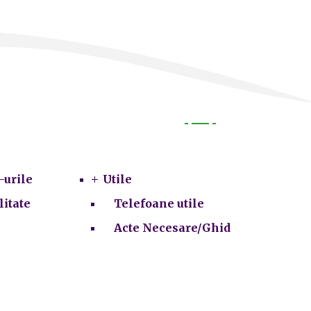
Utile
-urile
Utile
litate
Telefoane utile
Acte Necesare/Ghid