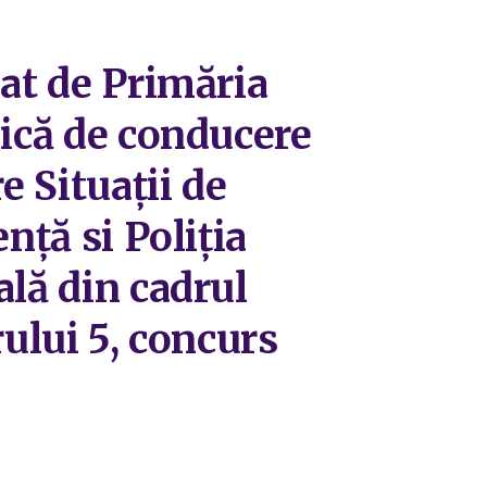
zat de Primăria
lică de conducere
e Situații de
nță si Poliția
ală din cadrul
rului 5, concurs