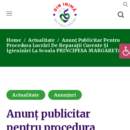
Home
Actualitate
Anunț Publicitar Pentru
Deschi
Procedura Lucrări De Reparații Curente Și
Igienizări La Scoala PRINCIPESA MARGARETA
Actualitate
Anunțuri
Anunț publicitar
pentru procedura