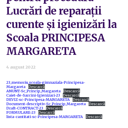
Lucrări de reparații
curente și igienizări la
Scoala PRINCIPESA
MARGARETA
4 august 2022
23_memoriu_scoala-gimnaziala-Principesa-
Margareta
Descarcă
ANUNT-Sc_Princip_Margareta
Descarcă
Caiet-de-Sarcini-Igienizari-23
Descarcă
DEVIZ-sc-Principesa-MARGARETA
Descarcă
Document-descriptiv-Sc_Princip_Margareta
Descarcă
Draft-CONTRACT-23
Descarcă
FORMULARE-23
Descarcă
lista-cantitati-sc-Principesa-MARGARETA
Descarcă