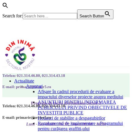
Search for:
Search Button
Telefon: 021.314.46.80, 021.314.43.18
Actualitate
Anunțuri
E-mail: primarie@sector5.ro
Afișare în cadrul procedurii de evaluare a
impactului diverselor proiecte asupra mediului
ANUNȚURI PENTRU INFORMAREA
Program de lucru al Primăriei Sector 5
Telefon: 021.314.46.80, 021.314.43.18
PUBLICULUI PRIVIND OBIECTIVELE DE
INVESTIȚII PUBLICE
E-mail: primarie@sector5.ro
Hotarari de stabilire a despagubirilor
Regulamentul de implementare a Programului
Luni - Joi 08:00 - 16:30; Vineri 08:00 - 14:00
pentru curățarea graffiti-ului