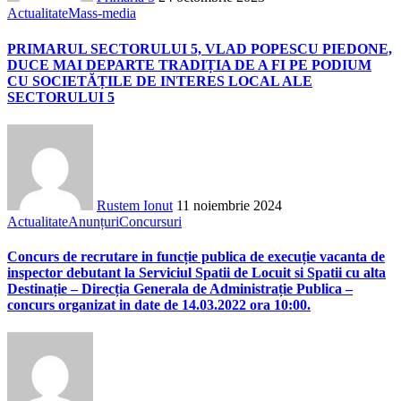
Actualitate
Mass-media
PRIMARUL SECTORULUI 5, VLAD POPESCU PIEDONE,
DUCE MAI DEPARTE TRADIȚIA DE A FI PE PODIUM
CU SOCIETĂȚILE DE INTERES LOCAL ALE
SECTORULUI 5
Rustem Ionut
11 noiembrie 2024
Actualitate
Anunțuri
Concursuri
Concurs de recrutare in funcție publica de execuție vacanta de
inspector debutant la Serviciul Spatii de Locuit si Spatii cu alta
Destinație – Direcția Generala de Administrație Publica –
concurs organizat in date de 14.03.2022 ora 10:00.