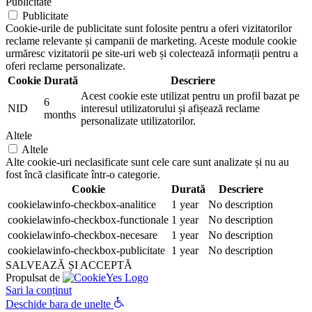
Publicitate
Publicitate
Cookie-urile de publicitate sunt folosite pentru a oferi vizitatorilor
reclame relevante și campanii de marketing. Aceste module cookie
urmăresc vizitatorii pe site-uri web și colectează informații pentru a
oferi reclame personalizate.
Cookie
Durată
Descriere
Acest cookie este utilizat pentru un profil bazat pe
6
NID
interesul utilizatorului și afișează reclame
months
personalizate utilizatorilor.
Altele
Altele
Alte cookie-uri neclasificate sunt cele care sunt analizate și nu au
fost încă clasificate într-o categorie.
Cookie
Durată
Descriere
cookielawinfo-checkbox-analitice
1 year
No description
cookielawinfo-checkbox-functionale
1 year
No description
cookielawinfo-checkbox-necesare
1 year
No description
cookielawinfo-checkbox-publicitate
1 year
No description
SALVEAZĂ ȘI ACCEPTĂ
Propulsat de
Sari la conținut
Deschide bara de unelte