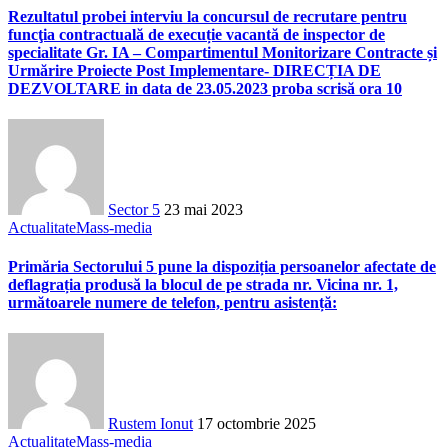
Rezultatul probei interviu la concursul de recrutare pentru
funcţia contractuală de execuție vacantă de inspector de
specialitate Gr. IA – Compartimentul Monitorizare Contracte și
Urmărire Proiecte Post Implementare- DIRECȚIA DE
DEZVOLTARE in data de 23.05.2023 proba scrisă ora 10
Sector 5
23 mai 2023
Actualitate
Mass-media
Primăria Sectorului 5 pune la dispoziția persoanelor afectate de
deflagrația produsă la blocul de pe strada nr. Vicina nr. 1,
următoarele numere de telefon, pentru asistență:
Rustem Ionut
17 octombrie 2025
Actualitate
Mass-media