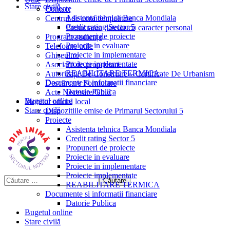
Stare civilă
Proiecte
Contact
Asistenta tehnica Banca Mondiala
Centrul de confidențialitate
Credit rating Sector 5
Prelucrarea datelor cu caracter personal
Propuneri de proiecte
Program audiențe
Proiecte in evaluare
Telefoane utile
Proiecte in implementare
Ghișeul.ro
Proiecte implementate
Asociații de proprietari
REABILITARE TERMICA
Autorizații De Construire – Certificate De Urbanism
Documente si informatii financiare
Descărcare Formulare
Datorie Publica
Acte Necesare/Ghid
Bugetul online
Monitor oficial local
Stare civilă
Dispozitiile emise de Primarul Sectorului 5
Proiecte
Asistenta tehnica Banca Mondiala
Credit rating Sector 5
Propuneri de proiecte
Proiecte in evaluare
Proiecte in implementare
Proiecte implementate
REABILITARE TERMICA
Documente si informatii financiare
Datorie Publica
Bugetul online
Stare civilă