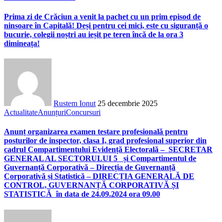
Prima zi de Crăciun a venit la pachet cu un prim episod de
ninsoare în Capitală! Deși pentru cei mici, este cu siguranță o
bucurie, colegii noștri au ieșit pe teren încă de la ora 3
dimineața!
Rustem Ionut
25 decembrie 2025
Actualitate
Anunțuri
Concursuri
Anunț organizarea examen testare profesională pentru
posturilor de inspector, clasa I, grad profesional superior din
cadrul Compartimentului Evidență Electorală – SECRETAR
GENERAL AL SECTORULUI 5 și Compartimentul de
Guvernanță Corporativă – Direcția de Guvernanță
Corporativă și Statistică – DIRECȚIA GENERALĂ DE
CONTROL, GUVERNANȚĂ CORPORATIVĂ ȘI
STATISTICĂ în data de 24.09.2024 ora 09.00