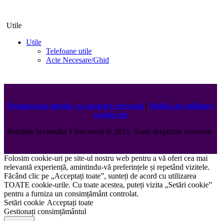
Utile
Utile
Telefoane utile
Acte Necesare/Ghid
Prelucrarea datelor cu caracter personal
|
Politica de utilizare
cookie-uri
Primăria Sectorului 5 București
©️
2021. Toate drepturile rezervate.
Folosim cookie-uri pe site-ul nostru web pentru a vă oferi cea mai
relevantă experiență, amintindu-vă preferințele și repetând vizitele.
Făcând clic pe „Acceptați toate”, sunteți de acord cu utilizarea
TOATE cookie-urile. Cu toate acestea, puteți vizita „Setări cookie”
pentru a furniza un consimțământ controlat.
Setări cookie
Acceptați toate
Gestionați consimțământul