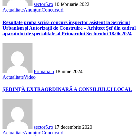
sector5.ro
10 februarie 2022
Actualitate
Anunțuri
Concursuri
Rezultate proba scrisă concurs inspector asistent la Serviciul
Urbanism și Autorizații de Construire – Arhitect Șef din cadrul
aparatului de specialitate al Primarului Sectorului 18.06.2024
Primaria 5
18 iunie 2024
Actualitate
Video
ȘEDINȚĂ EXTRAORDINARĂ A CONSILIULUI LOCAL
sector5.ro
17 decembrie 2020
Actualitate
Anunțuri
Concursuri