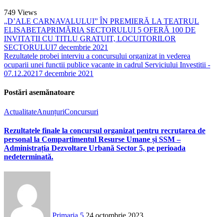
749
Views
„D’ALE CARNAVALULUI” ÎN PREMIERĂ LA TEATRUL
ELISABETAPRIMĂRIA SECTORULUI 5 OFERĂ 100 DE
INVITAȚII CU TITLU GRATUIT, LOCUITORILOR
SECTORULUI
7 decembrie 2021
Rezultatele probei interviu a concursului organizat in vederea
ocuparii unei functii publice vacante in cadrul Serviciului Investitii -
07.12.2021
7 decembrie 2021
Postări asemănatoare
Actualitate
Anunțuri
Concursuri
Rezultatele finale la concursul organizat pentru recrutarea de
personal la Compartimentul Resurse Umane și SSM –
Administrația Dezvoltare Urbană Sector 5, pe perioada
nedeterminată.
Primaria 5
24 octombrie 2023