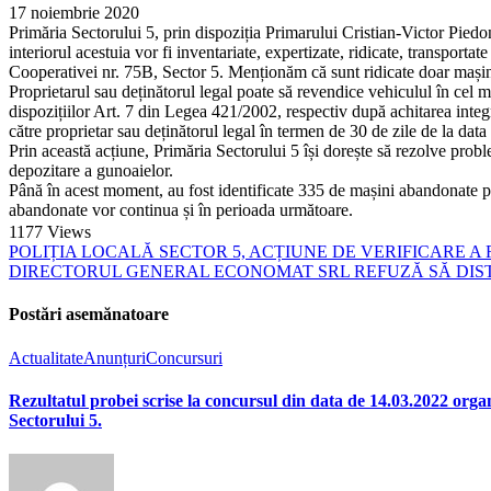
17 noiembrie 2020
Primăria Sectorului 5, prin dispoziția Primarului Cristian-Victor Piedo
interiorul acestuia vor fi inventariate, expertizate, ridicate, transport
Cooperativei nr. 75B, Sector 5. Menționăm că sunt ridicate doar mașini
Proprietarul sau deținătorul legal poate să revendice vehiculul în cel m
dispozițiilor Art. 7 din Legea 421/2002, respectiv după achitarea integrală
către proprietar sau deținătorul legal în termen de 30 de zile de la data
Prin această acțiune, Primăria Sectorului 5 își dorește să rezolve prob
depozitare a gunoaielor.
Până în acest moment, au fost identificate 335 de mașini abandonate pe ra
abandonate vor continua și în perioada următoare.
1177
Views
POLIȚIA LOCALĂ SECTOR 5, ACȚIUNE DE VERIFICARE A
DIRECTORUL GENERAL ECONOMAT SRL REFUZĂ SĂ DISTR
Postări asemănatoare
Actualitate
Anunțuri
Concursuri
Rezultatul probei scrise la concursul din data de 14.03.2022 organ
Sectorului 5.