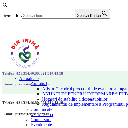
Search for:
Search Button
Telefon: 021.314.46.80, 021.314.43.18
Actualitate
Anunțuri
E-mail: primarie@sector5.ro
Afișare în cadrul procedurii de evaluare a impac
ANUNȚURI PENTRU INFORMAREA PUBLI
Hotarari de stabilire a despagubirilor
Telefon: 021.314.46.80, 021.314.43.18
Regulamentul de implementare a Programului pen
Comunicate
E-mail: primarie@sector5.ro
Mass-Media
Concursuri
Evenimente