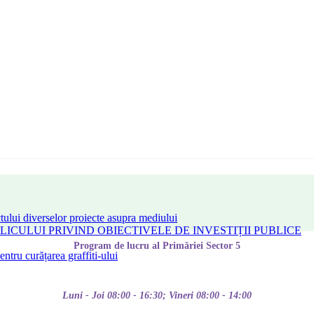
tului diverselor proiecte asupra mediului
CULUI PRIVIND OBIECTIVELE DE INVESTIȚII PUBLICE
Program de lucru al Primăriei Sector 5
tru curățarea graffiti-ului
Luni - Joi 08:00 - 16:30; Vineri 08:00 - 14:00