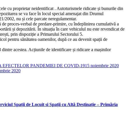
e cu proprietar neidentificat . Autoturismele ridicate și bunurile din
. Depozitarea se va face în locul special amenajat din Drumul
421/2002, nu și cele parcate neregulamentar.
ază de proces-verbal de predare-primire, cu îndeplinirea cumulativă a
ortării și depozitării. În situația în care vehiculul nu este revendicat de
rești, prin dispoziție a Primarului Sectorului 5.
icol pentru sănătatea oamenilor, după ce au devenit spații de
dintre acestea. Acțiunile de identificare și ridicare a mașinilor
A EFECTELOR PANDEMIEI DE COVID-19
15 noiembrie 2020
embrie 2020
viciul Spații de Locuit si Spații cu Altă Destinație – Primăria