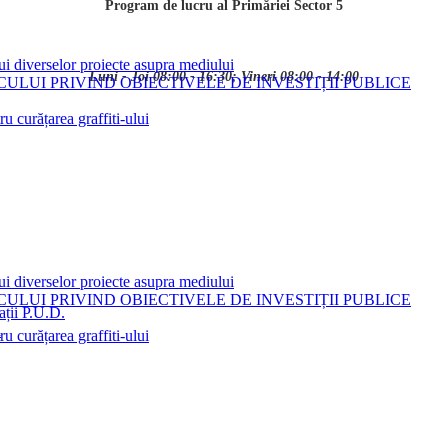
Program de lucru al Primăriei Sector 5
ui diverselor proiecte asupra mediului
Luni - Joi 08:00 - 16:30; Vineri 08:00 - 14:00
LUI PRIVIND OBIECTIVELE DE INVESTIȚII PUBLICE
 curățarea graffiti-ului
ui diverselor proiecte asupra mediului
LUI PRIVIND OBIECTIVELE DE INVESTIȚII PUBLICE
ații P.U.D.
i
 curățarea graffiti-ului