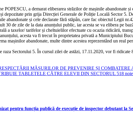
ne POPESCU, a demarat eliberarea străzilor de mașinile abandonate și cel
ate și depozitate prin grija Direcției Generale de Poliție Locală Sector 5
le abandonate și cele declarate fără stăpân, care fac obiectul Legii nr.
ult 30 de zile de la data anunțului public, iar acesta se va elibera pe b
 a taxelor/ tarifelor și cheltuielilor efectuate cu ocazia ridicării, transp
 anunțului, acesta va fi trecut în proprietatea privată a Municipiului Bucu
lema mașinilor abandonate, multe dintre acestea reprezentând un real per
za Sectorului 5. În cursul zilei de astăzi, 17.11.2020, vor fi ridicate 8 
 RESPECTĂRII MĂSURILOR DE PREVENIRE ȘI COMBATERE 
IBUIE TABLETELE CĂTRE ELEVII DIN SECTORUL 5
18 noi
izat pentru funcția publică de execuție de inspector debutant la Ser