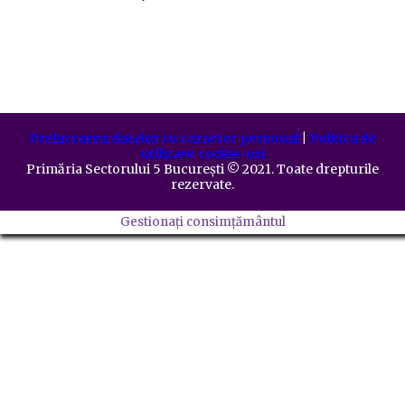
Prelucrarea datelor cu caracter personal
|
Politica de
utilizare cookie-uri
Primăria Sectorului 5 București
©️
2021. Toate drepturile
rezervate.
Gestionați consimțământul