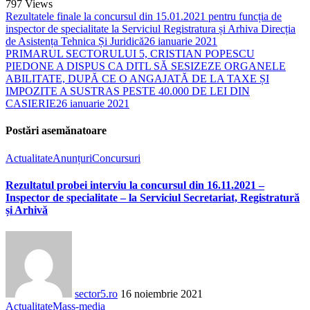
797
Views
Rezultatele finale la concursul din 15.01.2021 pentru funcția de
inspector de specialitate la Serviciul Registratura și Arhiva Direcția
de Asistența Tehnica Și Juridică
26 ianuarie 2021
PRIMARUL SECTORULUI 5, CRISTIAN POPESCU
PIEDONE A DISPUS CA DITL SĂ SESIZEZE ORGANELE
ABILITATE, DUPĂ CE O ANGAJATĂ DE LA TAXE ȘI
IMPOZITE A SUSTRAS PESTE 40.000 DE LEI DIN
CASIERIE
26 ianuarie 2021
Postări asemănatoare
Actualitate
Anunțuri
Concursuri
Rezultatul probei interviu la concursul din 16.11.2021 –
Inspector de specialitate – la Serviciul Secretariat, Registratură
și Arhivă
sector5.ro
16 noiembrie 2021
Actualitate
Mass-media