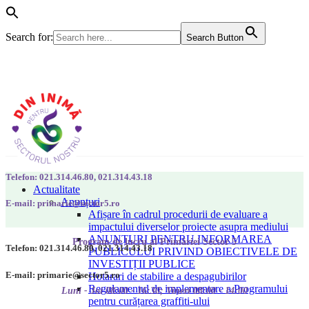
Search for:
Search Button
Telefon: 021.314.46.80, 021.314.43.18
Actualitate
Anunțuri
E-mail: primarie@sector5.ro
Afișare în cadrul procedurii de evaluare a
impactului diverselor proiecte asupra mediului
ANUNȚURI PENTRU INFORMAREA
Program de lucru al Primăriei Sector 5
Telefon: 021.314.46.80, 021.314.43.18
PUBLICULUI PRIVIND OBIECTIVELE DE
INVESTIȚII PUBLICE
E-mail: primarie@sector5.ro
Hotarari de stabilire a despagubirilor
Regulamentul de implementare a Programului
Luni - Joi 08:00 - 16:30; Vineri 08:00 - 14:00
pentru curățarea graffiti-ului