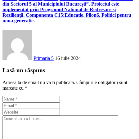
din Sectorul 5 al Municipiului București”. Proiectul este
implementat prin Programul Național de Redresare și
Reziliență, Componenta C15:Educatie, Pilon6. Politici pentru
noua generație.
Primaria 5
16 iulie 2024
Lasă un răspuns
Adresa ta de email nu va fi publicată.
Câmpurile obligatorii sunt
marcate cu
*