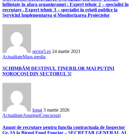
înfiinţate în afara organigramei : Expert tehnic 2 – specialist în
recrutare , Expert tehnic 3 – specialist în relații publice la
Serviciul Implementarea și Monitorizarea Proiectelor
sector5.ro
24 martie 2021
Actualitate
Mass-media
SCHIMBĂM DESTINUL TINERILOR MAI PUȚINI
NOROCOȘI DIN SECTORUL 5!
Ionut
3 martie 2026
Actualitate
Anunțuri
Concursuri
Anunț de recrutare pentru funcția contractuala de Inspector
Gr. IA la Biroul Fond Funciar – SECRETAR GENERAL AL