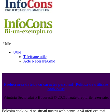
Utile
Utile
Telefoane utile
Acte Necesare/Ghid
Prelucrarea datelor cu caracter personal
|
Politica de utilizare
cookie-uri
Primăria Sectorului 5 București
©️
2021. Toate drepturile rezervate.
Folosim cookie-uri pe site-ul nostru web pentru a vă oferi cea mai