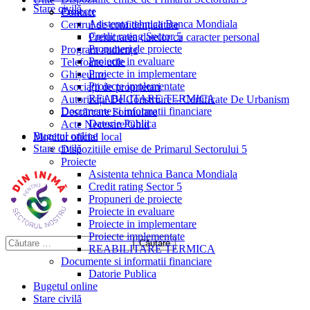
Stare civilă
Proiecte
Contact
Asistenta tehnica Banca Mondiala
Centrul de confidențialitate
Credit rating Sector 5
Prelucrarea datelor cu caracter personal
Propuneri de proiecte
Program audiențe
Proiecte in evaluare
Telefoane utile
Proiecte in implementare
Ghișeul.ro
Proiecte implementate
Asociații de proprietari
REABILITARE TERMICA
Autorizații De Construire – Certificate De Urbanism
Documente si informatii financiare
Descărcare Formulare
Datorie Publica
Acte Necesare/Ghid
Bugetul online
Monitor oficial local
Stare civilă
Dispozitiile emise de Primarul Sectorului 5
Proiecte
Asistenta tehnica Banca Mondiala
Credit rating Sector 5
Propuneri de proiecte
Proiecte in evaluare
Proiecte in implementare
Proiecte implementate
REABILITARE TERMICA
Documente si informatii financiare
Datorie Publica
Bugetul online
Stare civilă