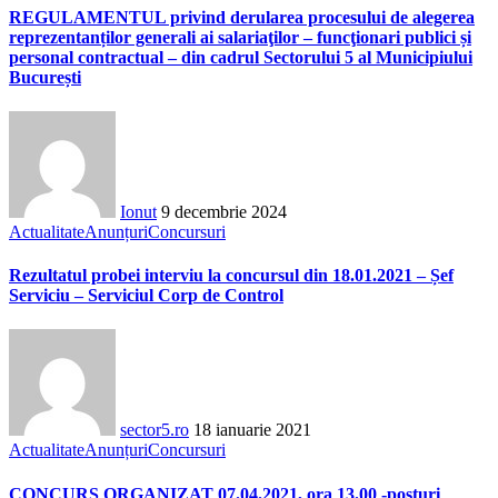
REGULAMENTUL privind derularea procesului de alegerea
reprezentanților generali ai salariaţilor – funcţionari publici și
personal contractual – din cadrul Sectorului 5 al Municipiului
București
Ionut
9 decembrie 2024
Actualitate
Anunțuri
Concursuri
Rezultatul probei interviu la concursul din 18.01.2021 – Șef
Serviciu – Serviciul Corp de Control
sector5.ro
18 ianuarie 2021
Actualitate
Anunțuri
Concursuri
CONCURS ORGANIZAT 07.04.2021, ora 13.00 -posturi