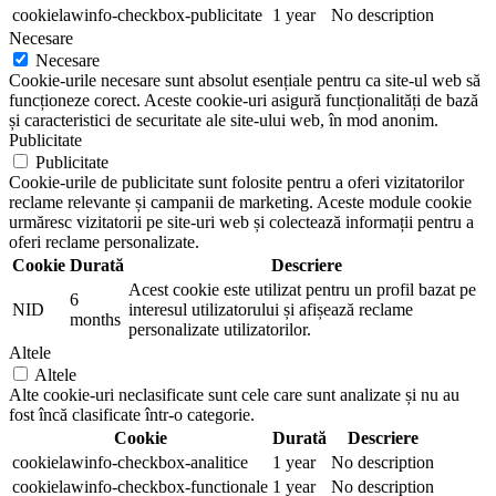
cookielawinfo-checkbox-publicitate
1 year
No description
Necesare
Necesare
Cookie-urile necesare sunt absolut esențiale pentru ca site-ul web să
funcționeze corect. Aceste cookie-uri asigură funcționalități de bază
și caracteristici de securitate ale site-ului web, în mod anonim.
Publicitate
Publicitate
Cookie-urile de publicitate sunt folosite pentru a oferi vizitatorilor
reclame relevante și campanii de marketing. Aceste module cookie
urmăresc vizitatorii pe site-uri web și colectează informații pentru a
oferi reclame personalizate.
Cookie
Durată
Descriere
Acest cookie este utilizat pentru un profil bazat pe
6
NID
interesul utilizatorului și afișează reclame
months
personalizate utilizatorilor.
Altele
Altele
Alte cookie-uri neclasificate sunt cele care sunt analizate și nu au
fost încă clasificate într-o categorie.
Cookie
Durată
Descriere
cookielawinfo-checkbox-analitice
1 year
No description
cookielawinfo-checkbox-functionale
1 year
No description