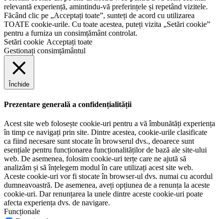
relevantă experiență, amintindu-vă preferințele și repetând vizitele.
Făcând clic pe „Acceptați toate”, sunteți de acord cu utilizarea
TOATE cookie-urile. Cu toate acestea, puteți vizita „Setări cookie”
pentru a furniza un consimțământ controlat.
Setări cookie
Acceptați toate
Gestionați consimțământul
Închide
Prezentare generală a confidențialității
Acest site web folosește cookie-uri pentru a vă îmbunătăți experiența
în timp ce navigați prin site. Dintre acestea, cookie-urile clasificate
ca fiind necesare sunt stocate în browserul dvs., deoarece sunt
esențiale pentru funcționarea funcționalităților de bază ale site-ului
web. De asemenea, folosim cookie-uri terțe care ne ajută să
analizăm și să înțelegem modul în care utilizați acest site web.
Aceste cookie-uri vor fi stocate în browser-ul dvs. numai cu acordul
dumneavoastră. De asemenea, aveți opțiunea de a renunța la aceste
cookie-uri. Dar renunțarea la unele dintre aceste cookie-uri poate
afecta experiența dvs. de navigare.
Funcționale