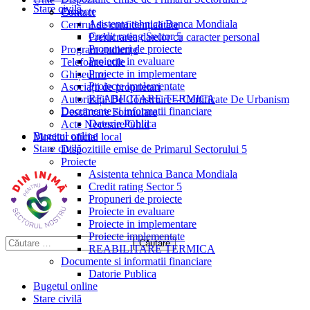
Stare civilă
Proiecte
Contact
Asistenta tehnica Banca Mondiala
Centrul de confidențialitate
Credit rating Sector 5
Prelucrarea datelor cu caracter personal
Propuneri de proiecte
Program audiențe
Proiecte in evaluare
Telefoane utile
Proiecte in implementare
Ghișeul.ro
Proiecte implementate
Asociații de proprietari
REABILITARE TERMICA
Autorizații De Construire – Certificate De Urbanism
Documente si informatii financiare
Descărcare Formulare
Datorie Publica
Acte Necesare/Ghid
Bugetul online
Monitor oficial local
Stare civilă
Dispozitiile emise de Primarul Sectorului 5
Proiecte
Asistenta tehnica Banca Mondiala
Credit rating Sector 5
Propuneri de proiecte
Proiecte in evaluare
Proiecte in implementare
Proiecte implementate
REABILITARE TERMICA
Documente si informatii financiare
Datorie Publica
Bugetul online
Stare civilă