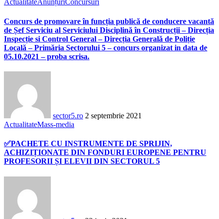
Actualitate
Anunțuri
Concursuri
Concurs de promovare în funcția publică de conducere vacantă
de Șef Serviciu al Serviciului Disciplină în Construcții – Direcția
Inspecție si Control General – Direcția Generală de Poliție
Locală – Primăria Sectorului 5 – concurs organizat in data de
05.10.2021 – proba scrisa.
sector5.ro
2 septembrie 2021
Actualitate
Mass-media
✅PACHETE CU INSTRUMENTE DE SPRIJIN,
ACHIZIȚIONATE DIN FONDURI EUROPENE PENTRU
PROFESORII ȘI ELEVII DIN SECTORUL 5