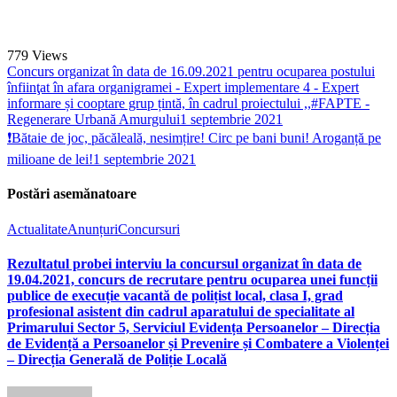
779
Views
Concurs organizat în data de 16.09.2021 pentru ocuparea postului
înfiinţat în afara organigramei - Expert implementare 4 - Expert
informare și cooptare grup țintă, în cadrul proiectului ,,#FAPTE -
Regenerare Urbană Amurgului
1 septembrie 2021
❗Bătaie de joc, păcăleală, nesimțire! Circ pe bani buni! Aroganță pe
milioane de lei!
1 septembrie 2021
Postări asemănatoare
Actualitate
Anunțuri
Concursuri
Rezultatul probei interviu la concursul organizat în data de
19.04.2021, concurs de recrutare pentru ocuparea unei funcții
publice de execuție vacantă de polițist local, clasa I, grad
profesional asistent din cadrul aparatului de specialitate al
Primarului Sector 5, Serviciul Evidența Persoanelor – Direcția
de Evidență a Persoanelor și Prevenire și Combatere a Violenței
– Direcția Generală de Poliție Locală