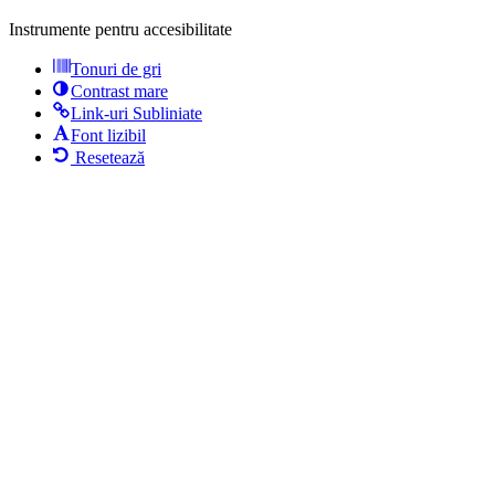
Instrumente pentru accesibilitate
Tonuri de gri
Contrast mare
Link-uri Subliniate
Font lizibil
Resetează