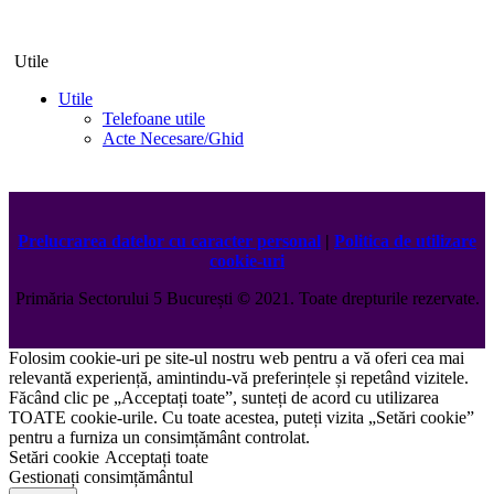
Utile
Utile
Telefoane utile
Acte Necesare/Ghid
Prelucrarea datelor cu caracter personal
|
Politica de utilizare
cookie-uri
Primăria Sectorului 5 București
©️
2021. Toate drepturile rezervate.
Folosim cookie-uri pe site-ul nostru web pentru a vă oferi cea mai
relevantă experiență, amintindu-vă preferințele și repetând vizitele.
Făcând clic pe „Acceptați toate”, sunteți de acord cu utilizarea
TOATE cookie-urile. Cu toate acestea, puteți vizita „Setări cookie”
pentru a furniza un consimțământ controlat.
Setări cookie
Acceptați toate
Gestionați consimțământul