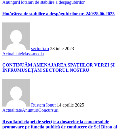
Anunțuri
Hotarari de stabilire a despagubirilor
Hotărârea de stabilire a despăgubirilor nr. 240/28.06.2023
sector5.ro
28 iulie 2023
Actualitate
Mass-media
CONTINUĂM AMENAJAREA SPAȚIILOR VERZI ȘI
ÎNFRUMUSEȚĂM SECTORUL NOSTRU
Rustem Ionut
14 aprilie 2025
Actualitate
Anunțuri
Concursuri
Rezultatul etapei de selecție a dosarelor la concursul de
promovare pe funcția publică de conducere de Șef Birou al