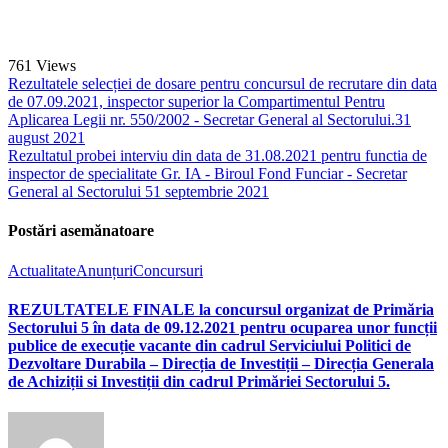
761
Views
Rezultatele selecției de dosare pentru concursul de recrutare din data
de 07.09.2021, inspector superior la Compartimentul Pentru
Aplicarea Legii nr. 550/2002 - Secretar General al Sectorului.
31
august 2021
Rezultatul probei interviu din data de 31.08.2021 pentru functia de
inspector de specialitate Gr. IA - Biroul Fond Funciar - Secretar
General al Sectorului 5
1 septembrie 2021
Postări asemănatoare
Actualitate
Anunțuri
Concursuri
REZULTATELE FINALE la concursul organizat de Primăria
Sectorului 5 în data de 09.12.2021 pentru ocuparea unor funcții
publice de execuție vacante din cadrul Serviciului Politici de
Dezvoltare Durabila – Direcția de Investiții – Direcția Generala
de Achiziții si Investiții din cadrul Primăriei Sectorului 5.