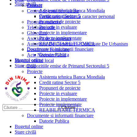
Stare civilă
Proiecte
Contact
Asistenta tehnica Banca Mondiala
Centrul de confidențialitate
Credit rating Sector 5
Prelucrarea datelor cu caracter personal
Propuneri de proiecte
Program audiențe
Proiecte in evaluare
Telefoane utile
Proiecte in implementare
Ghișeul.ro
Proiecte implementate
Asociații de proprietari
REABILITARE TERMICA
Autorizații De Construire – Certificate De Urbanism
Documente si informatii financiare
Descărcare Formulare
Datorie Publica
Acte Necesare/Ghid
Bugetul online
Monitor oficial local
Stare civilă
Dispozitiile emise de Primarul Sectorului 5
Proiecte
Asistenta tehnica Banca Mondiala
Credit rating Sector 5
Propuneri de proiecte
Proiecte in evaluare
Proiecte in implementare
Proiecte implementate
REABILITARE TERMICA
Documente si informatii financiare
Datorie Publica
Bugetul online
Stare civilă