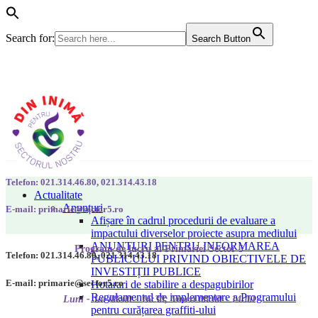
Search for:
Search Button
Telefon: 021.314.46.80, 021.314.43.18
Actualitate
Anunțuri
E-mail: primarie@sector5.ro
Afișare în cadrul procedurii de evaluare a
impactului diverselor proiecte asupra mediului
ANUNȚURI PENTRU INFORMAREA
Program de lucru al Primăriei Sector 5
Telefon: 021.314.46.80, 021.314.43.18
PUBLICULUI PRIVIND OBIECTIVELE DE
INVESTIȚII PUBLICE
E-mail: primarie@sector5.ro
Hotarari de stabilire a despagubirilor
Regulamentul de implementare a Programului
Luni - Joi 08:00 - 16:30; Vineri 08:00 - 14:00
pentru curățarea graffiti-ului