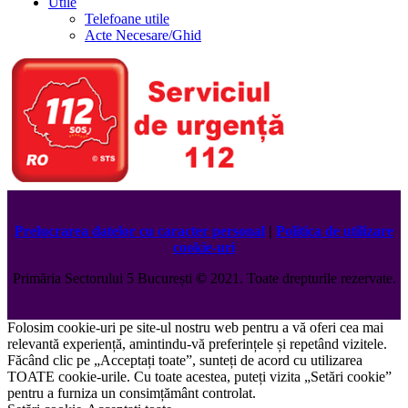
Utile
Telefoane utile
Acte Necesare/Ghid
Prelucrarea datelor cu caracter personal
|
Politica de utilizare
cookie-uri
Primăria Sectorului 5 București
©️
2021. Toate drepturile rezervate.
Folosim cookie-uri pe site-ul nostru web pentru a vă oferi cea mai
relevantă experiență, amintindu-vă preferințele și repetând vizitele.
Făcând clic pe „Acceptați toate”, sunteți de acord cu utilizarea
TOATE cookie-urile. Cu toate acestea, puteți vizita „Setări cookie”
pentru a furniza un consimțământ controlat.