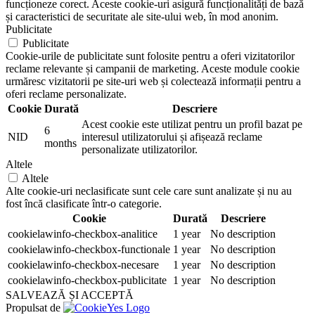
funcționeze corect. Aceste cookie-uri asigură funcționalități de bază
și caracteristici de securitate ale site-ului web, în mod anonim.
Publicitate
Publicitate
Cookie-urile de publicitate sunt folosite pentru a oferi vizitatorilor
reclame relevante și campanii de marketing. Aceste module cookie
urmăresc vizitatorii pe site-uri web și colectează informații pentru a
oferi reclame personalizate.
Cookie
Durată
Descriere
Acest cookie este utilizat pentru un profil bazat pe
6
NID
interesul utilizatorului și afișează reclame
months
personalizate utilizatorilor.
Altele
Altele
Alte cookie-uri neclasificate sunt cele care sunt analizate și nu au
fost încă clasificate într-o categorie.
Cookie
Durată
Descriere
cookielawinfo-checkbox-analitice
1 year
No description
cookielawinfo-checkbox-functionale
1 year
No description
cookielawinfo-checkbox-necesare
1 year
No description
cookielawinfo-checkbox-publicitate
1 year
No description
SALVEAZĂ ȘI ACCEPTĂ
Propulsat de