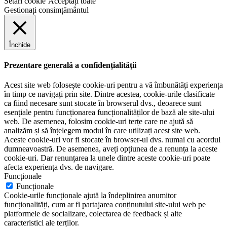
Setări cookie
Acceptați toate
Gestionați consimțământul
Închide
Prezentare generală a confidențialității
Acest site web folosește cookie-uri pentru a vă îmbunătăți experiența
în timp ce navigați prin site. Dintre acestea, cookie-urile clasificate
ca fiind necesare sunt stocate în browserul dvs., deoarece sunt
esențiale pentru funcționarea funcționalităților de bază ale site-ului
web. De asemenea, folosim cookie-uri terțe care ne ajută să
analizăm și să înțelegem modul în care utilizați acest site web.
Aceste cookie-uri vor fi stocate în browser-ul dvs. numai cu acordul
dumneavoastră. De asemenea, aveți opțiunea de a renunța la aceste
cookie-uri. Dar renunțarea la unele dintre aceste cookie-uri poate
afecta experiența dvs. de navigare.
Funcționale
Funcționale
Cookie-urile funcționale ajută la îndeplinirea anumitor
funcționalități, cum ar fi partajarea conținutului site-ului web pe
platformele de socializare, colectarea de feedback și alte
caracteristici ale terților.