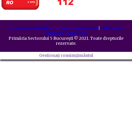
Prelucrarea datelor cu caracter personal
|
Politica de
utilizare cookie-uri
Primăria Sectorului 5 București
©️
2021. Toate drepturile
rezervate.
Gestionați consimțământul