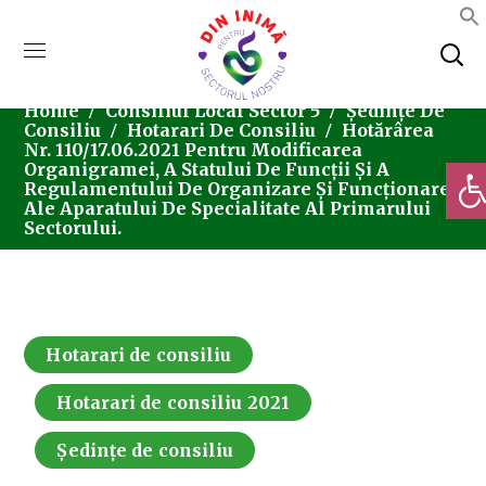
Home
Consiliul Local Sector 5
Ședințe De
Consiliu
Hotarari De Consiliu
Hotărârea
Nr. 110/17.06.2021 Pentru Modificarea
Deschi
Organigramei, A Statului De Funcții Și A
Regulamentului De Organizare Și Funcționare
Ale Aparatului De Specialitate Al Primarului
Sectorului.
Hotarari de consiliu
Hotarari de consiliu 2021
Ședințe de consiliu