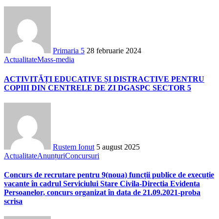
Primaria 5
28 februarie 2024
Actualitate
Mass-media
ACTIVITĂȚI EDUCATIVE ȘI DISTRACTIVE PENTRU
COPIII DIN CENTRELE DE ZI DGASPC SECTOR 5
Rustem Ionut
5 august 2025
Actualitate
Anunțuri
Concursuri
Concurs de recrutare pentru 9(noua) funcții publice de execuție
vacante în cadrul Serviciului Stare Civila-Directia Evidenta
Persoanelor, concurs organizat în data de 21.09.2021-proba
scrisa