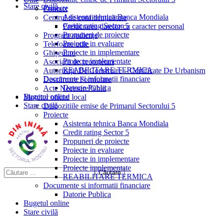
Stare civilă
Proiecte
Contact
Asistenta tehnica Banca Mondiala
Centrul de confidențialitate
Credit rating Sector 5
Prelucrarea datelor cu caracter personal
Propuneri de proiecte
Program audiențe
Proiecte in evaluare
Telefoane utile
Proiecte in implementare
Ghișeul.ro
Proiecte implementate
Asociații de proprietari
REABILITARE TERMICA
Autorizații De Construire – Certificate De Urbanism
Documente si informatii financiare
Descărcare Formulare
Datorie Publica
Acte Necesare/Ghid
Bugetul online
Monitor oficial local
Stare civilă
Dispozitiile emise de Primarul Sectorului 5
Proiecte
Asistenta tehnica Banca Mondiala
Credit rating Sector 5
Propuneri de proiecte
Proiecte in evaluare
Proiecte in implementare
Proiecte implementate
REABILITARE TERMICA
Documente si informatii financiare
Datorie Publica
Bugetul online
Stare civilă