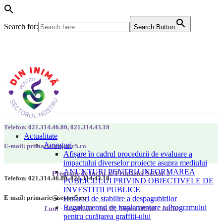
Search for:
Search Button
Telefon: 021.314.46.80, 021.314.43.18
Actualitate
Anunțuri
E-mail: primarie@sector5.ro
Afișare în cadrul procedurii de evaluare a
impactului diverselor proiecte asupra mediului
ANUNȚURI PENTRU INFORMAREA
Program de lucru al Primăriei Sector 5
Telefon: 021.314.46.80, 021.314.43.18
PUBLICULUI PRIVIND OBIECTIVELE DE
INVESTIȚII PUBLICE
E-mail: primarie@sector5.ro
Hotarari de stabilire a despagubirilor
Regulamentul de implementare a Programului
Luni - Joi 08:00 - 16:30; Vineri 08:00 - 14:00
pentru curățarea graffiti-ului