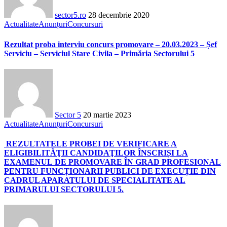
sector5.ro
28 decembrie 2020
Actualitate
Anunțuri
Concursuri
Rezultat proba interviu concurs promovare – 20.03.2023 – Șef
Serviciu – Serviciul Stare Civila – Primăria Sectorului 5
Sector 5
20 martie 2023
Actualitate
Anunțuri
Concursuri
REZULTATELE PROBEI DE VERIFICARE A
ELIGIBILITĂŢII CANDIDAŢILOR ÎNSCRIȘI LA
EXAMENUL DE PROMOVARE ÎN GRAD PROFESIONAL
PENTRU FUNCȚIONARII PUBLICI DE EXECUȚIE DIN
CADRUL APARATULUI DE SPECIALITATE AL
PRIMARULUI SECTORULUI 5.