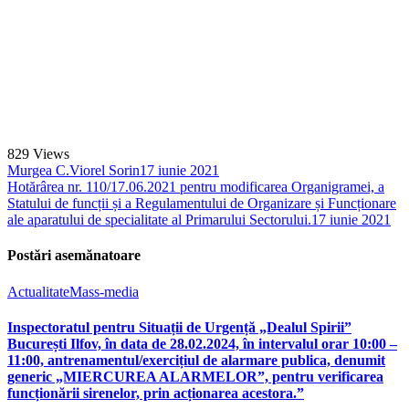
829
Views
Murgea C.Viorel Sorin
17 iunie 2021
Hotărârea nr. 110/17.06.2021 pentru modificarea Organigramei, a
Statului de funcții și a Regulamentului de Organizare și Funcționare
ale aparatului de specialitate al Primarului Sectorului.
17 iunie 2021
Postări asemănatoare
Actualitate
Mass-media
Inspectoratul pentru Situații de Urgență „Dealul Spirii”
București Ilfov, în data de 28.02.2024, în intervalul orar 10:00 –
11:00, antrenamentul/exercițiul de alarmare publica, denumit
generic „MIERCUREA ALARMELOR”, pentru verificarea
funcționării sirenelor, prin acționarea acestora.”