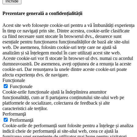
Închide
Prezentare generală a confidențialității
Acest site web folosește cookie-uri pentru a vă îmbunătăți experiența
în timp ce navigați prin site. Dintre acestea, cookie-urile clasificate
ca fiind necesare sunt stocate în browserul dvs., deoarece sunt
esențiale pentru funcționarea funcționalităților de bază ale site-ului
web. De asemenea, folosim cookie-uri terțe care ne ajută să
analizăm și să înțelegem modul în care utilizați acest site web.
Aceste cookie-uri vor fi stocate în browser-ul dvs. numai cu acordul
dumneavoastră. De asemenea, aveți opțiunea de a renunța la aceste
cookie-uri. Dar renunțarea la unele dintre aceste cookie-uri poate
afecta experiența dvs. de navigare.
Funcționale
Funcționale
Cookie-urile funcționale ajută la îndeplinirea anumitor
funcționalități, cum ar fi partajarea conținutului site-ului web pe
platformele de socializare, colectarea de feedback și alte
caracteristici ale terților.
Performanţă
Performanţă
Cookie-urile de performanță sunt folosite pentru a înțelege și analiza
indicii cheie de performanță ai site-ului web, ceea ce ajută la
furnizarea unei experiențe de utilizator mai bune pentru vizitatori.