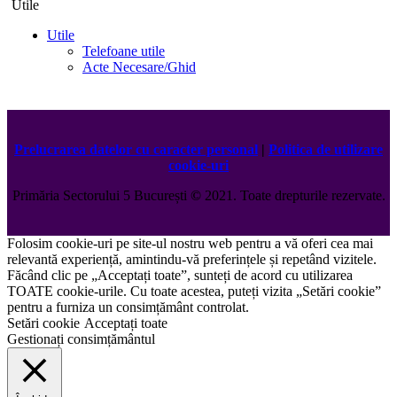
Utile
Utile
Telefoane utile
Acte Necesare/Ghid
Prelucrarea datelor cu caracter personal
|
Politica de utilizare
cookie-uri
Primăria Sectorului 5 București
©️
2021. Toate drepturile rezervate.
Folosim cookie-uri pe site-ul nostru web pentru a vă oferi cea mai
relevantă experiență, amintindu-vă preferințele și repetând vizitele.
Făcând clic pe „Acceptați toate”, sunteți de acord cu utilizarea
TOATE cookie-urile. Cu toate acestea, puteți vizita „Setări cookie”
pentru a furniza un consimțământ controlat.
Setări cookie
Acceptați toate
Gestionați consimțământul