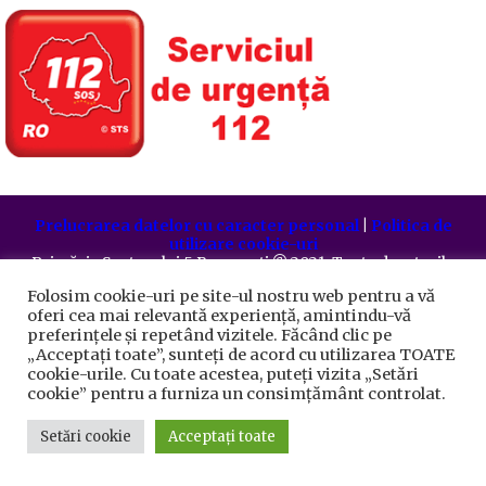
Prelucrarea datelor cu caracter personal
|
Politica de
utilizare cookie-uri
Primăria Sectorului 5 București
©️
2021. Toate drepturile
rezervate.
Folosim cookie-uri pe site-ul nostru web pentru a vă
oferi cea mai relevantă experiență, amintindu-vă
preferințele și repetând vizitele. Făcând clic pe
„Acceptați toate”, sunteți de acord cu utilizarea TOATE
cookie-urile. Cu toate acestea, puteți vizita „Setări
cookie” pentru a furniza un consimțământ controlat.
Setări cookie
Acceptați toate