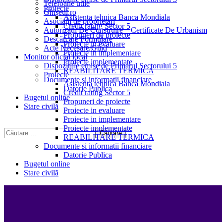
Telefoane utile
Proiecte
Ghișeul.ro
Asistenta tehnica Banca Mondiala
Asociații de proprietari
Credit rating Sector 5
Autorizații De Construire – Certificate De Urbanism
Propuneri de proiecte
Descărcare Formulare
Proiecte in evaluare
Acte Necesare/Ghid
Proiecte in implementare
Monitor oficial local
Proiecte implementate
Dispozitiile emise de Primarul Sectorului 5
REABILITARE TERMICA
Proiecte
Documente si informatii financiare
Asistenta tehnica Banca Mondiala
Datorie Publica
Credit rating Sector 5
Bugetul online
Propuneri de proiecte
Stare civilă
Proiecte in evaluare
Proiecte in implementare
Proiecte implementate
REABILITARE TERMICA
Documente si informatii financiare
Datorie Publica
Bugetul online
Stare civilă