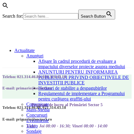
Search for:
Search Button
Actualitate
Anunțuri
Afișare în cadrul procedurii de evaluare a
impactului diverselor proiecte asupra mediului
ANUNȚURI PENTRU INFORMAREA
Telefon: 021.314.46.80, 021.314.43.18
PUBLICULUI PRIVIND OBIECTIVELE DE
INVESTIȚII PUBLICE
Hotarari de stabilire a despagubirilor
E-mail: primarie@sector5.ro
Regulamentul de implementare a Programului
pentru curățarea graffiti-ului
Comunicate
Program de lucru al Primăriei Sector 5
Telefon: 021.314.46.80, 021.314.43.18
Mass-Media
Concursuri
E-mail: primarie@sector5.ro
Evenimente
Video
Luni - Joi 08:00 - 16:30; Vineri 08:00 - 14:00
Sondaje