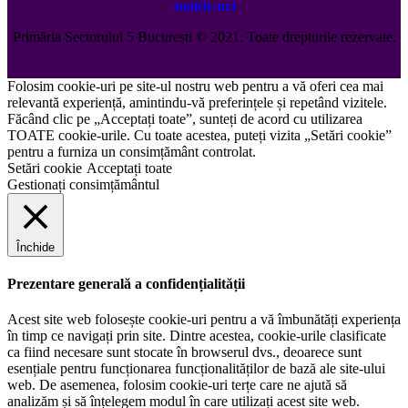
cookie-uri
Primăria Sectorului 5 București
©️
2021. Toate drepturile rezervate.
Folosim cookie-uri pe site-ul nostru web pentru a vă oferi cea mai
relevantă experiență, amintindu-vă preferințele și repetând vizitele.
Făcând clic pe „Acceptați toate”, sunteți de acord cu utilizarea
TOATE cookie-urile. Cu toate acestea, puteți vizita „Setări cookie”
pentru a furniza un consimțământ controlat.
Setări cookie
Acceptați toate
Gestionați consimțământul
Închide
Prezentare generală a confidențialității
Acest site web folosește cookie-uri pentru a vă îmbunătăți experiența
în timp ce navigați prin site. Dintre acestea, cookie-urile clasificate
ca fiind necesare sunt stocate în browserul dvs., deoarece sunt
esențiale pentru funcționarea funcționalităților de bază ale site-ului
web. De asemenea, folosim cookie-uri terțe care ne ajută să
analizăm și să înțelegem modul în care utilizați acest site web.