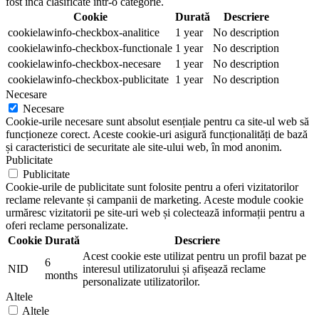
fost încă clasificate într-o categorie.
Cookie
Durată
Descriere
cookielawinfo-checkbox-analitice
1 year
No description
cookielawinfo-checkbox-functionale
1 year
No description
cookielawinfo-checkbox-necesare
1 year
No description
cookielawinfo-checkbox-publicitate
1 year
No description
Necesare
Necesare
Cookie-urile necesare sunt absolut esențiale pentru ca site-ul web să
funcționeze corect. Aceste cookie-uri asigură funcționalități de bază
și caracteristici de securitate ale site-ului web, în mod anonim.
Publicitate
Publicitate
Cookie-urile de publicitate sunt folosite pentru a oferi vizitatorilor
reclame relevante și campanii de marketing. Aceste module cookie
urmăresc vizitatorii pe site-uri web și colectează informații pentru a
oferi reclame personalizate.
Cookie
Durată
Descriere
Acest cookie este utilizat pentru un profil bazat pe
6
NID
interesul utilizatorului și afișează reclame
months
personalizate utilizatorilor.
Altele
Altele