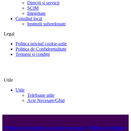
Direcții și servicii
SCIM
Integritate
Consiliul local
Institutii subordonate
Legal
Politica privind cookie-urile
Politica de Confidențialitate
Termeni și condiții
Utile
Utile
Telefoane utile
Acte Necesare/Ghid
Prelucrarea datelor cu caracter personal
|
Politica de utilizare