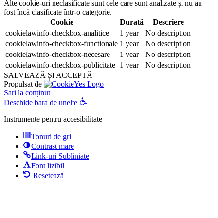
Alte cookie-uri neclasificate sunt cele care sunt analizate și nu au
fost încă clasificate într-o categorie.
Cookie
Durată
Descriere
cookielawinfo-checkbox-analitice
1 year
No description
cookielawinfo-checkbox-functionale
1 year
No description
cookielawinfo-checkbox-necesare
1 year
No description
cookielawinfo-checkbox-publicitate
1 year
No description
SALVEAZĂ ȘI ACCEPTĂ
Propulsat de
Sari la conținut
Deschide bara de unelte
Instrumente pentru accesibilitate
Tonuri de gri
Contrast mare
Link-uri Subliniate
Font lizibil
Resetează