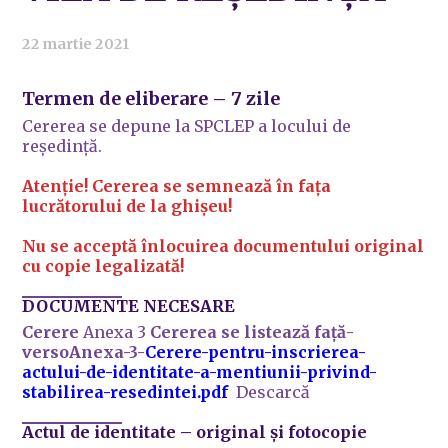
22 martie 2021
Termen de eliberare
– 7 zile
Cererea se depune la SPCLEP a locului de
reședință.
Atenție! Cererea se semnează în fața
lucrătorului de la ghișeu!
Nu se acceptă înlocuirea documentului original
cu copie legalizată!
DOCUMENTE NECESARE
Cerere
Anexa 3
Cererea se listează față-
versoAnexa-3-
Cerere-pentru-inscrierea-
actului-de-identitate-a-mentiunii-privind-
stabilirea-resedintei.pdf
Descarcă
Actul de identitate
– original și fotocopie