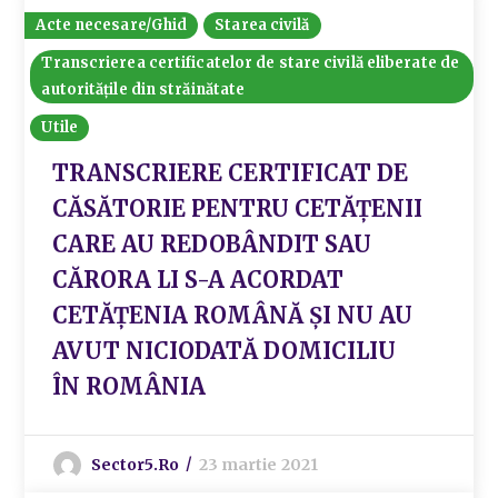
Acte necesare/Ghid
Starea civilă
Transcrierea certificatelor de stare civilă eliberate de
autoritățile din străinătate
Utile
TRANSCRIERE CERTIFICAT DE
CĂSĂTORIE PENTRU CETĂȚENII
CARE AU REDOBÂNDIT SAU
CĂRORA LI S-A ACORDAT
CETĂȚENIA ROMÂNĂ ȘI NU AU
AVUT NICIODATĂ DOMICILIU
ÎN ROMÂNIA
Sector5.ro
23 martie 2021