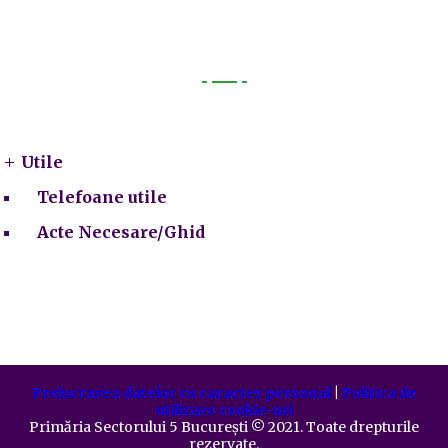
Utile
Utile
Telefoane utile
Acte Necesare/Ghid
Prelucrarea datelor cu caracter personal
|
Politica de
utilizare cookie-uri
Primăria Sectorului 5 București
©️
2021. Toate drepturile
rezervate.