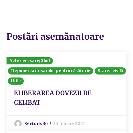
Postări asemănatoare
Acte necesare/Ghid
Depunerea dosarului pentru căsătorie
Starea civilă
Utile
ELIBERAREA DOVEZII DE
CELIBAT
Sector5.ro
23 martie 2021