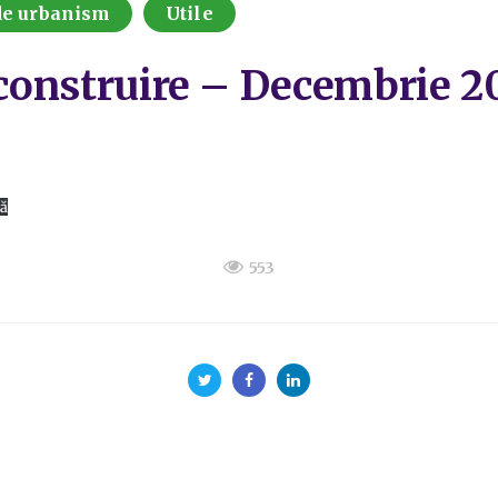
 de urbanism
Utile
e construire – Decembrie 2
ă
553