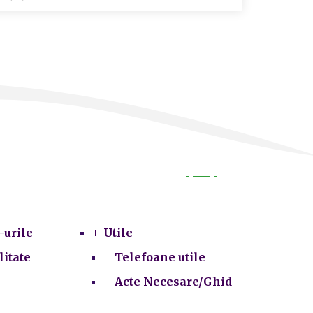
Utile
-urile
Utile
litate
Telefoane utile
Acte Necesare/Ghid