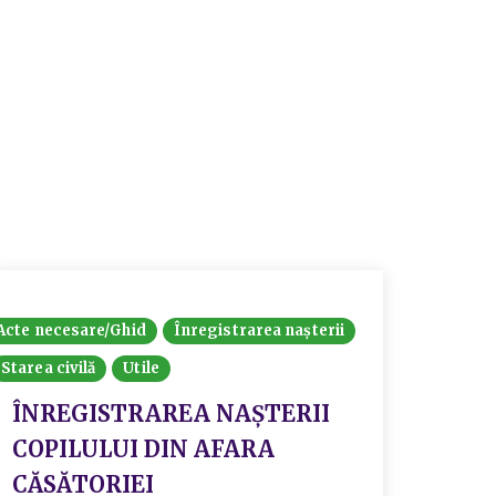
Acte necesare/Ghid
Înregistrarea nașterii
Starea civilă
Utile
ÎNREGISTRAREA NAȘTERII
COPILULUI DIN AFARA
CĂSĂTORIEI