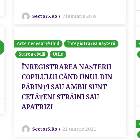
Sector5.ro
7 ianuarie 2019
Acte necesare/Ghid
Înregistrarea nașterii
Starea civilă
Utile
ÎNREGISTRAREA NAȘTERII
COPILULUI CÂND UNUL DIN
PĂRINŢI SAU AMBII SUNT
CETĂŢENI STRĂINI SAU
APATRIZI
Sector5.ro
22 martie 2021