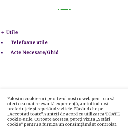
Utile
Utile
Telefoane utile
Acte Necesare/Ghid
Prelucrarea datelor cu caracter personal
|
Politica de
Folosim cookie-uri pe site-ul nostru web pentru a vă
utilizare cookie-uri
oferi cea mai relevantă experiență, amintindu-vă
Primăria Sectorului 5 București
©️
2021. Toate drepturile
preferințele și repetând vizitele. Făcând clic pe
rezervate.
„Acceptați toate”, sunteți de acord cu utilizarea TOATE
cookie-urile. Cu toate acestea, puteți vizita „Setări
cookie” pentru a furniza un consimțământ controlat.