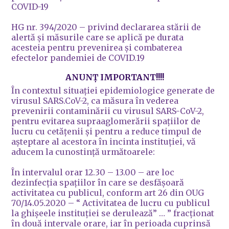
COVID-19
HG nr. 394/2020 – privind declararea stării de
alertă şi măsurile care se aplică pe durata
acesteia pentru prevenirea şi combaterea
efectelor pandemiei de COVID.19
ANUNȚ IMPORTANT!!!!
În contextul situaţiei epidemiologice generate de
virusul SARS.CoV-2, ca măsura în vederea
prevenirii contaminării cu virusul SARS-CoV-2,
pentru evitarea supraaglomerării spațiilor de
lucru cu cetățenii și pentru a reduce timpul de
așteptare al acestora în incinta instituției, vă
aducem la cunostință următoarele:
În intervalul orar 12.30 – 13.00 – are loc
dezinfecția spațiilor în care se desfășoară
activitatea cu publicul, conform art 26 din OUG
70/14.05.2020 – “ Activitatea de lucru cu publicul
la ghișeele instituției se derulează” … ” fracționat
în două intervale orare, iar în perioada cuprinsă